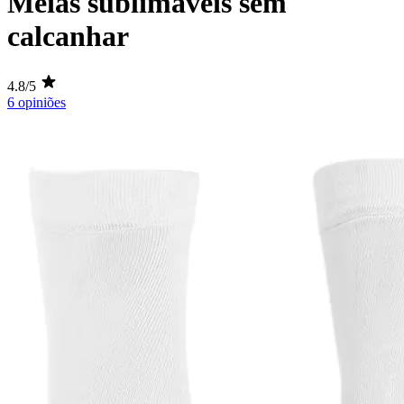
Meias sublimáveis sem
calcanhar
4.8/5
6 opiniões