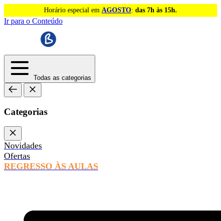
Horário especial em
AGOSTO
:
das 7h às 15h.
Ir para o Conteúdo
Todas as categorias
Categorias
Novidades
Ofertas
REGRESSO ÀS AULAS