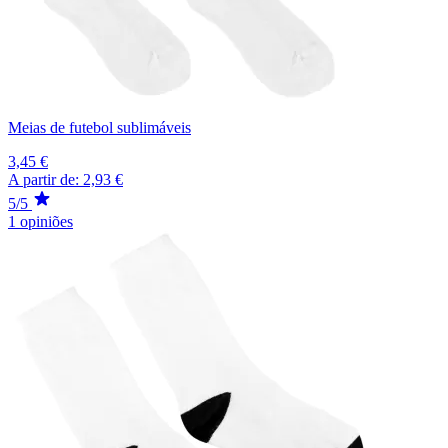
Meias de futebol sublimáveis
3,45 €
A partir de:
2,93 €
5/5
1 opiniões