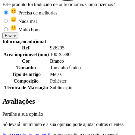
Este produto foi traduzido de outro idioma. Como fizemos?
Precisa de melhorias
Nada mal
Muito bom
Enviar
Informação adicional
Ref.
926295
Área imprimível (mm)
100 X 380
Cor
Branco
Tamanho
Tamanho Único
Tipo de artigo
Meias
Composição
Poliéster
Técnica de Marcação
Sublimação
Avaliações
Partilhe a sua opinião
Só levará um minuto e a sua opinião pode ajudar outros clientes.
Inicia sessão no teu perfil
, opina e participa no sorteio mensal