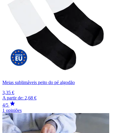
Meias sublimáveis peito do pé algodão
3,35 €
A partir de:
2,68 €
4/5
1 opiniões