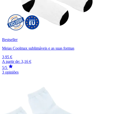
Bestseller
Meias Coolmax sublimáveis e as suas formas
3,95 €
A partir de:
3,16 €
5/5
3 opiniões