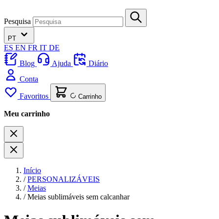
Pesquisa
PT
ES
EN
FR
IT
DE
Blog
Ajuda
Diário
Conta
Favoritos
Carrinho
Meu carrinho
Início
/
PERSONALIZÁVEIS
/
Meias
/
Meias sublimáveis sem calcanhar