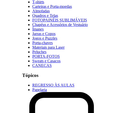
T-shirts
Carteiras e Porta-moedas
Almofadas
Quadros e Telas
FOTOPAINÉIS SUBLIMÁVEIS
Chapéus e Acessórios de Vestuário
Ímanes
Jarras e Copos
Jogos e Puzzles
Porta-chaves
Materiais para Laser
Peluches
PORTA-FOTOS
Sweats e Casacos
CANECAS
Tópicos
REGRESSO ÀS AULAS
Papelaria