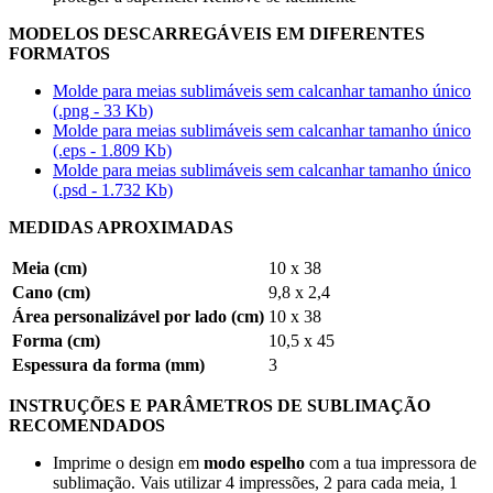
MODELOS DESCARREGÁVEIS EM DIFERENTES
FORMATOS
Molde para meias sublimáveis sem calcanhar tamanho único
(.png - 33 Kb)
Molde para meias sublimáveis sem calcanhar tamanho único
(.eps - 1.809 Kb)
Molde para meias sublimáveis sem calcanhar tamanho único
(.psd - 1.732 Kb)
MEDIDAS APROXIMADAS
Meia (cm)
10 x 38
Cano (cm)
9,8 x 2,4
Área personalizável por lado (cm)
10 x 38
Forma (cm)
10,5 x 45
Espessura da forma (mm)
3
INSTRUÇÕES E PARÂMETROS DE SUBLIMAÇÃO
RECOMENDADOS
Imprime o design em
modo espelho
com a tua impressora de
sublimação. Vais utilizar 4 impressões, 2 para cada meia, 1