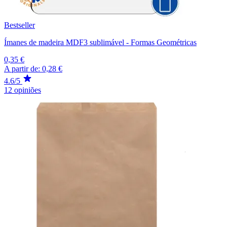
Bestseller
Ímanes de madeira MDF3 sublimável - Formas Geométricas
0,35 €
A partir de:
0,28 €
4.6/5
12 opiniões