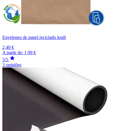
Envelopes de papel reciclado kraft
2,49 €
A partir de:
1,99 €
5/5
3 opiniões