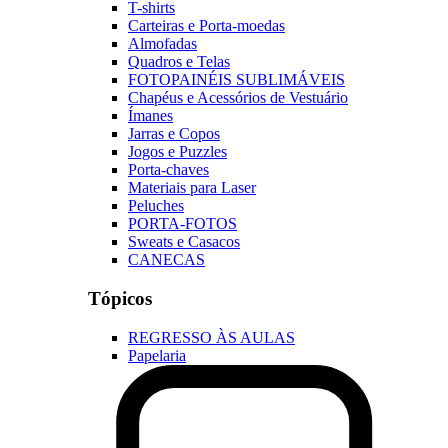
T-shirts
Carteiras e Porta-moedas
Almofadas
Quadros e Telas
FOTOPAINÉIS SUBLIMÁVEIS
Chapéus e Acessórios de Vestuário
Ímanes
Jarras e Copos
Jogos e Puzzles
Porta-chaves
Materiais para Laser
Peluches
PORTA-FOTOS
Sweats e Casacos
CANECAS
Tópicos
REGRESSO ÀS AULAS
Papelaria