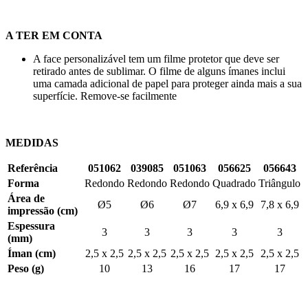
A TER EM CONTA
A face personalizável tem um filme protetor que deve ser
retirado antes de sublimar. O filme de alguns ímanes inclui
uma camada adicional de papel para proteger ainda mais a sua
superfície. Remove-se facilmente
MEDIDAS
Referência
051062
039085
051063
056625
056643
Forma
Redondo
Redondo
Redondo
Quadrado
Triângulo
Área de
Ø5
Ø6
Ø7
6,9 x 6,9
7,8 x 6,9
impressão (cm)
Espessura
3
3
3
3
3
(mm)
Íman (cm)
2,5 x 2,5
2,5 x 2,5
2,5 x 2,5
2,5 x 2,5
2,5 x 2,5
Peso (g)
10
13
16
17
17