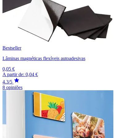
Bestseller
Lâminas magnéticas flexíveis autoadesivas
0,05 €
A partir de:
0,04 €
4.3/5
8 opiniões