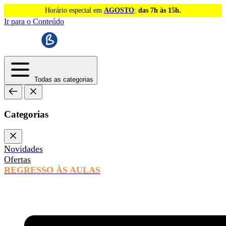
Horário especial em
AGOSTO
:
das 7h às 15h.
Ir para o Conteúdo
Todas as categorias
Categorias
Novidades
Ofertas
REGRESSO ÀS AULAS