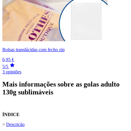
Bolsas translúcidas com fecho zip
6,95 €
5/5
3 opiniões
Mais informações sobre as golas adulto
130g sublimáveis
ÍNDICE
>
Descrição