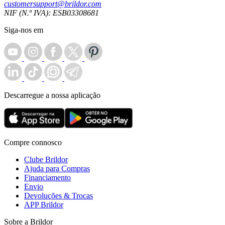
customersupport@brildor.com
NIF (N.º IVA): ESB03308681
Siga-nos em
Descarregue a nossa aplicação
Compre connosco
Clube Brildor
Ajuda para Compras
Financiamento
Envio
Devoluções & Trocas
APP Brildor
Sobre a Brildor