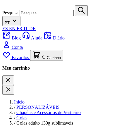
Pesquisa
PT
ES
EN
FR
IT
DE
Blog
Ajuda
Diário
Conta
Favoritos
Carrinho
Meu carrinho
Início
/
PERSONALIZÁVEIS
/
Chapéus e Acessórios de Vestuário
/
Golas
/
Golas adulto 130g sublimáveis