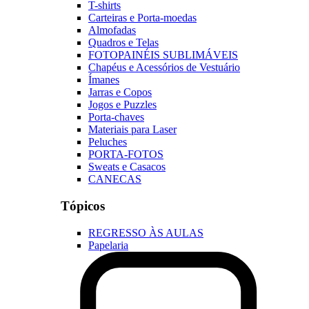
T-shirts
Carteiras e Porta-moedas
Almofadas
Quadros e Telas
FOTOPAINÉIS SUBLIMÁVEIS
Chapéus e Acessórios de Vestuário
Ímanes
Jarras e Copos
Jogos e Puzzles
Porta-chaves
Materiais para Laser
Peluches
PORTA-FOTOS
Sweats e Casacos
CANECAS
Tópicos
REGRESSO ÀS AULAS
Papelaria