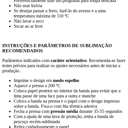
Preferencialmente usar um programa para roupa delicada
Não usar lixívia
Se desejar passar a ferro, fazê-lo do avesso e a uma
temperatura máxima de
110 ºC
Não lavar a seco
Secar ao ar livre
INSTRUÇÕES E PARÂMETROS DE SUBLIMAÇÃO
RECOMENDADOS
Parâmetros indicados com
caráter orientativo
. Recomenda-se fazer
testes prévios para realizar os ajustes necessários antes de iniciar a
produção.
Imprime o design em
modo espelho
Aquece a prensa a
200 ºC
Coloca papel protetor no interior da banda para evitar que a
tinta passe de uma face para a outra e manche
Coloca a banda na prensa e o papel com o design impresso
sobre a banda. Fixa-o com fita térmica adesiva
Fecha a prensa com
pressão média
durante
35-55 segundos
Com a ajuda de uma luva de proteção, retira a banda de
pescoço recém-sublimada
Retira cuidadosamente o papel