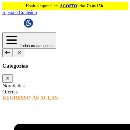
Horário especial em
AGOSTO
:
das 7h às 15h.
Ir para o Conteúdo
Todas as categorias
Categorias
Novidades
Ofertas
REGRESSO ÀS AULAS