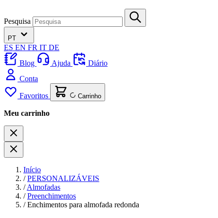
Pesquisa
PT
ES
EN
FR
IT
DE
Blog
Ajuda
Diário
Conta
Favoritos
Carrinho
Meu carrinho
Início
/
PERSONALIZÁVEIS
/
Almofadas
/
Preenchimentos
/
Enchimentos para almofada redonda