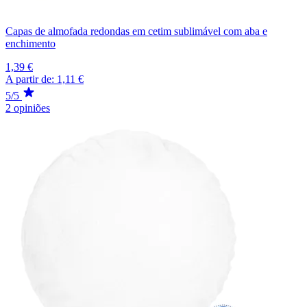
Capas de almofada redondas em cetim sublimável com aba e
enchimento
1,39 €
A partir de:
1,11 €
5/5
2 opiniões