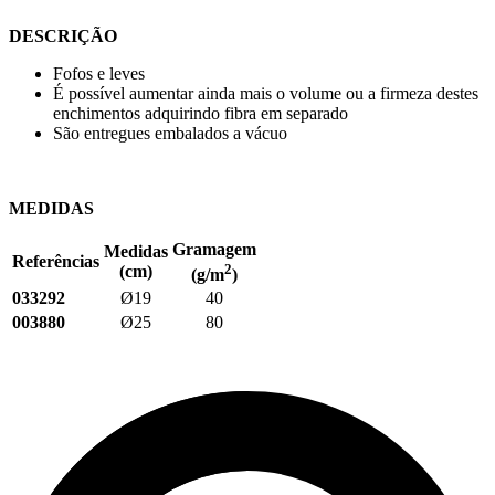
DESCRIÇÃO
Fofos e leves
É possível aumentar ainda mais o volume ou a firmeza destes
enchimentos adquirindo fibra em separado
São entregues embalados a vácuo
MEDIDAS
Gramagem
Medidas
Referências
2
(cm)
(g/m
)
033292
Ø19
40
003880
Ø25
80