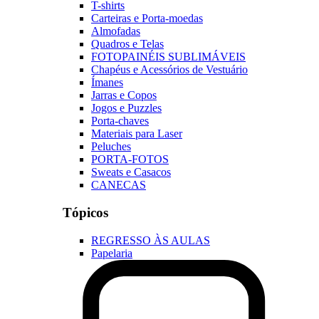
T-shirts
Carteiras e Porta-moedas
Almofadas
Quadros e Telas
FOTOPAINÉIS SUBLIMÁVEIS
Chapéus e Acessórios de Vestuário
Ímanes
Jarras e Copos
Jogos e Puzzles
Porta-chaves
Materiais para Laser
Peluches
PORTA-FOTOS
Sweats e Casacos
CANECAS
Tópicos
REGRESSO ÀS AULAS
Papelaria