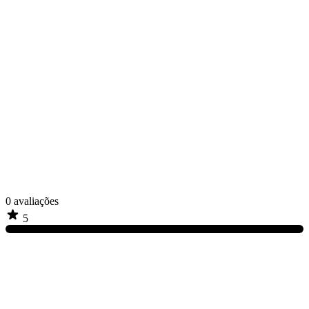
0
avaliações
5