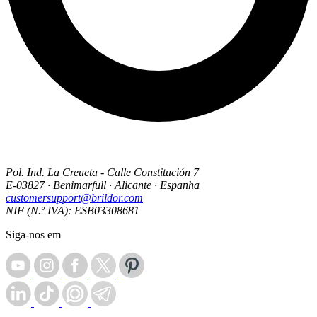
Pol. Ind. La Creueta - Calle Constitución 7
E-03827 · Benimarfull · Alicante · Espanha
customersupport@brildor.com
NIF (N.º IVA): ESB03308681
Siga-nos em