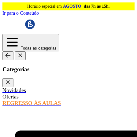
Horário especial em
AGOSTO
:
das 7h às 15h.
Ir para o Conteúdo
Todas as categorias
Categorias
Novidades
Ofertas
REGRESSO ÀS AULAS