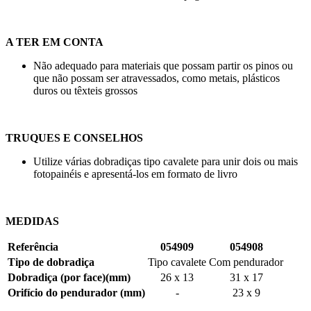
A TER EM CONTA
Não adequado para materiais que possam partir os pinos ou
que não possam ser atravessados, como metais, plásticos
duros ou têxteis grossos
TRUQUES E CONSELHOS
Utilize várias dobradiças tipo cavalete para unir dois ou mais
fotopainéis e apresentá-los em formato de livro
MEDIDAS
Referência
054909
054908
Tipo de dobradiça
Tipo cavalete
Com pendurador
Dobradiça (por face)(mm)
26 x 13
31 x 17
Orifício do pendurador (mm)
-
23 x 9