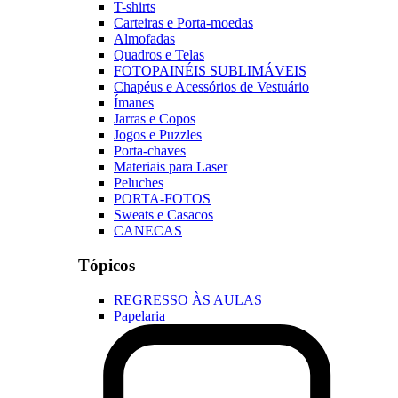
T-shirts
Carteiras e Porta-moedas
Almofadas
Quadros e Telas
FOTOPAINÉIS SUBLIMÁVEIS
Chapéus e Acessórios de Vestuário
Ímanes
Jarras e Copos
Jogos e Puzzles
Porta-chaves
Materiais para Laser
Peluches
PORTA-FOTOS
Sweats e Casacos
CANECAS
Tópicos
REGRESSO ÀS AULAS
Papelaria