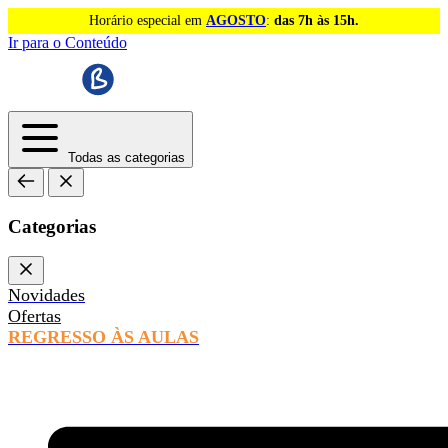
Horário especial em
AGOSTO
:
das 7h às 15h.
Ir para o Conteúdo
Todas as categorias
Categorias
Novidades
Ofertas
REGRESSO ÀS AULAS