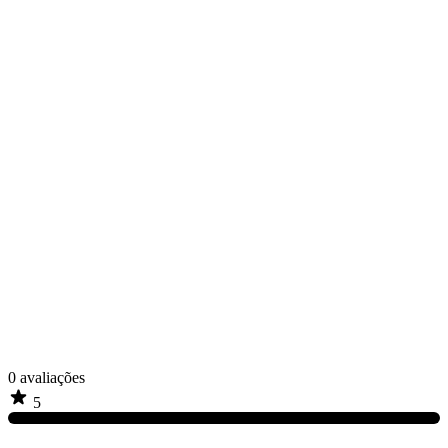
0
avaliações
5