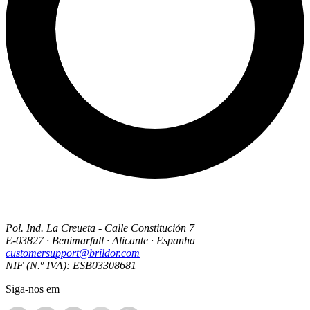
Pol. Ind. La Creueta - Calle Constitución 7
E-03827 · Benimarfull · Alicante · Espanha
customersupport@brildor.com
NIF (N.º IVA): ESB03308681
Siga-nos em