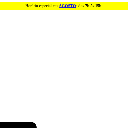
Horário especial em
AGOSTO
:
das 7h às 15h.