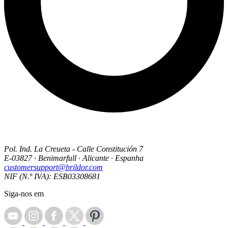
Pol. Ind. La Creueta - Calle Constitución 7
E-03827 · Benimarfull · Alicante · Espanha
customersupport@brildor.com
NIF (N.º IVA): ESB03308681
Siga-nos em