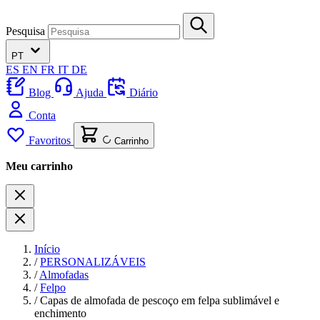
Pesquisa
PT
ES
EN
FR
IT
DE
Blog
Ajuda
Diário
Conta
Favoritos
Carrinho
Meu carrinho
Início
/
PERSONALIZÁVEIS
/
Almofadas
/
Felpo
/
Capas de almofada de pescoço em felpa sublimável e
enchimento