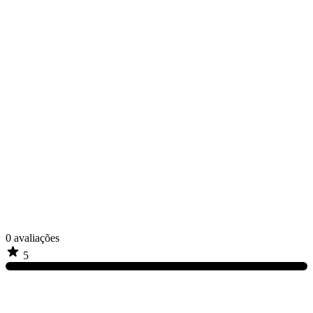
0
avaliações
5