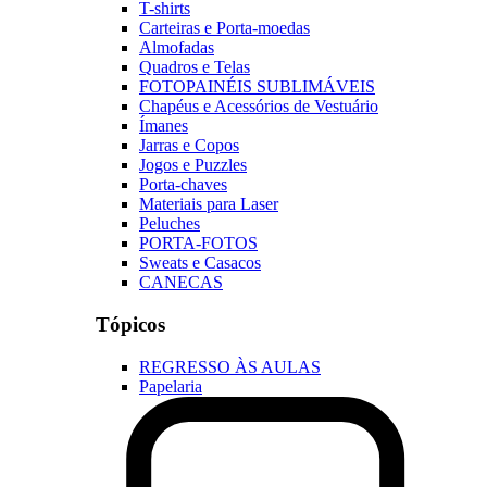
T-shirts
Carteiras e Porta-moedas
Almofadas
Quadros e Telas
FOTOPAINÉIS SUBLIMÁVEIS
Chapéus e Acessórios de Vestuário
Ímanes
Jarras e Copos
Jogos e Puzzles
Porta-chaves
Materiais para Laser
Peluches
PORTA-FOTOS
Sweats e Casacos
CANECAS
Tópicos
REGRESSO ÀS AULAS
Papelaria