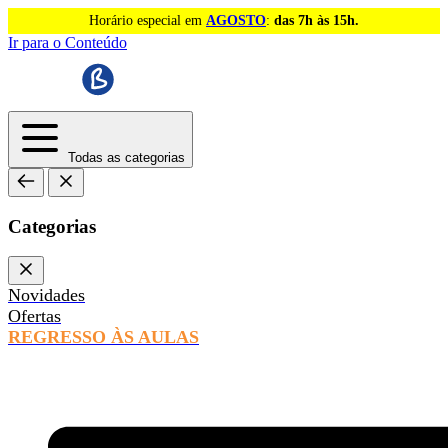
Horário especial em
AGOSTO
:
das 7h às 15h.
Ir para o Conteúdo
Todas as categorias
Categorias
Novidades
Ofertas
REGRESSO ÀS AULAS