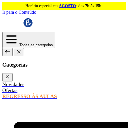
Horário especial em
AGOSTO
:
das 7h às 15h.
Ir para o Conteúdo
Todas as categorias
Categorias
Novidades
Ofertas
REGRESSO ÀS AULAS