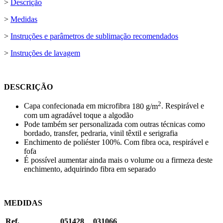
>
Descrição
>
Medidas
>
Instruções e parâmetros de sublimação recomendados
>
Instruções de lavagem
DESCRIÇÃO
2
Capa confecionada em microfibra
180 g/m
. Respirável e
com um agradável toque a algodão
Pode também ser personalizada com outras técnicas como
bordado
,
transfer
,
pedraria
,
vinil têxtil
e
serigrafia
Enchimento de poliéster 100%. Com fibra oca, respirável e
fofa
É possível aumentar ainda mais o volume ou a firmeza deste
enchimento, adquirindo fibra em separado
MEDIDAS
Ref.
051428
031066