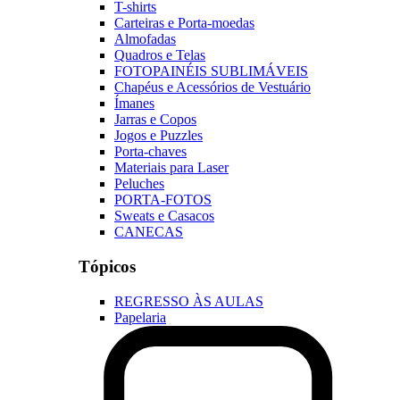
T-shirts
Carteiras e Porta-moedas
Almofadas
Quadros e Telas
FOTOPAINÉIS SUBLIMÁVEIS
Chapéus e Acessórios de Vestuário
Ímanes
Jarras e Copos
Jogos e Puzzles
Porta-chaves
Materiais para Laser
Peluches
PORTA-FOTOS
Sweats e Casacos
CANECAS
Tópicos
REGRESSO ÀS AULAS
Papelaria