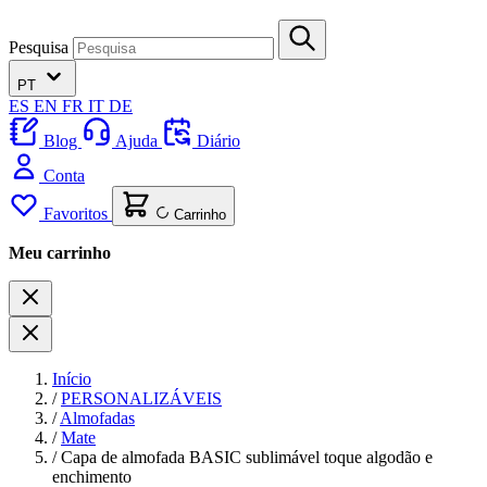
Pesquisa
PT
ES
EN
FR
IT
DE
Blog
Ajuda
Diário
Conta
Favoritos
Carrinho
Meu carrinho
Início
/
PERSONALIZÁVEIS
/
Almofadas
/
Mate
/
Capa de almofada BASIC sublimável toque algodão e
enchimento