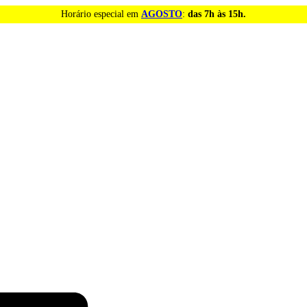
Horário especial em
AGOSTO
:
das 7h às 15h.