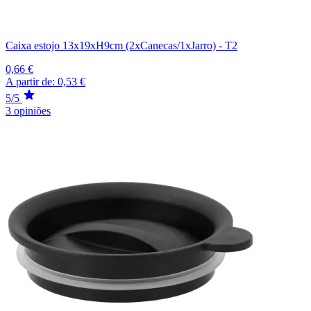
Caixa estojo 13x19xH9cm (2xCanecas/1xJarro) - T2
0,66 €
A partir de:
0,53 €
5/5
3 opiniões