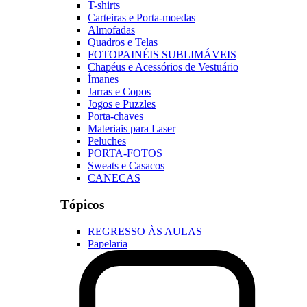
T-shirts
Carteiras e Porta-moedas
Almofadas
Quadros e Telas
FOTOPAINÉIS SUBLIMÁVEIS
Chapéus e Acessórios de Vestuário
Ímanes
Jarras e Copos
Jogos e Puzzles
Porta-chaves
Materiais para Laser
Peluches
PORTA-FOTOS
Sweats e Casacos
CANECAS
Tópicos
REGRESSO ÀS AULAS
Papelaria