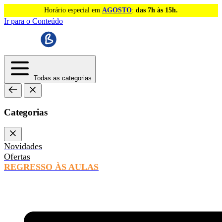
Horário especial em
AGOSTO
:
das 7h às 15h.
Ir para o Conteúdo
Todas as categorias
Categorias
Novidades
Ofertas
REGRESSO ÀS AULAS