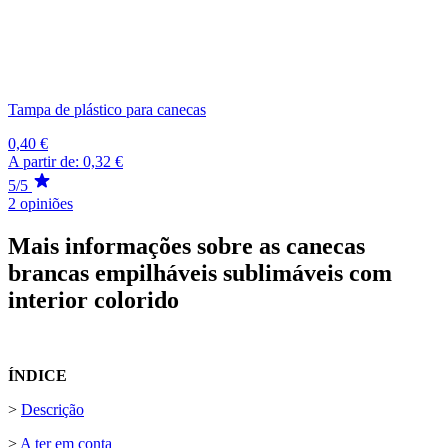
Tampa de plástico para canecas
0,40 €
A partir de:
0,32 €
5/5
2 opiniões
Mais informações sobre as canecas
brancas empilháveis sublimáveis com
interior colorido
ÍNDICE
>
Descrição
>
A ter em conta