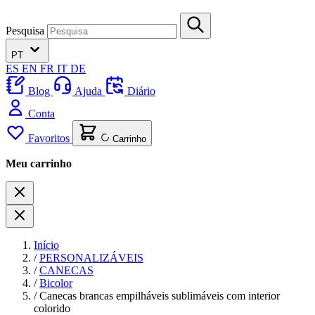
Pesquisa
PT
ES
EN
FR
IT
DE
Blog
Ajuda
Diário
Conta
Favoritos
Carrinho
Meu carrinho
Início
/
PERSONALIZÁVEIS
/
CANECAS
/
Bicolor
/
Canecas brancas empilháveis sublimáveis com interior
colorido