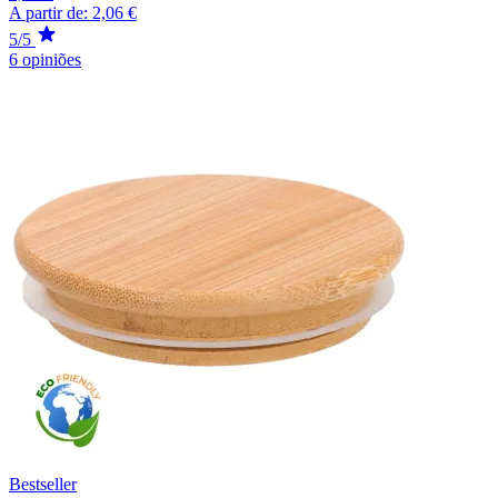
A partir de:
2,06 €
5/5
6 opiniões
Bestseller