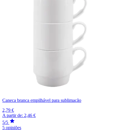
Caneca branca empilhável para sublimação
2,79 €
A partir de:
2,46 €
5/5
5 opiniões