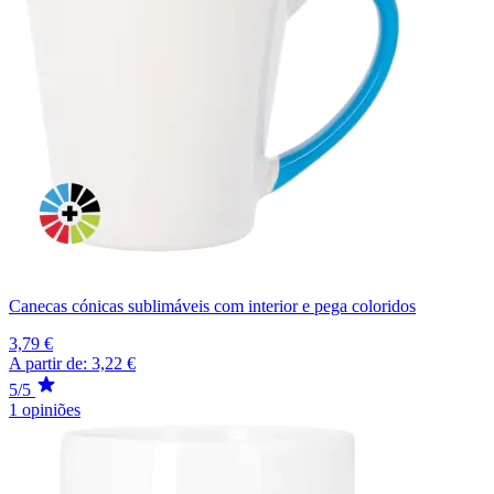
Canecas cónicas sublimáveis com interior e pega coloridos
3,79 €
A partir de:
3,22 €
5/5
1 opiniões