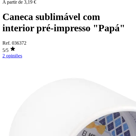
A partir de
3,19 €
Caneca sublimável com
interior pré-impresso "Papá"
Ref.
036372
5/5
2 opiniões