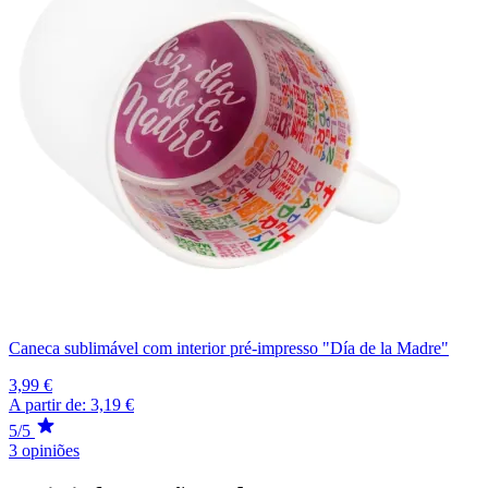
Caneca sublimável com interior pré-impresso "Día de la Madre"
3,99 €
A partir de:
3,19 €
5/5
3 opiniões