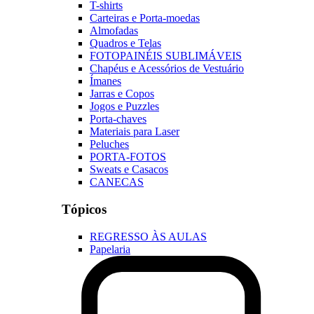
T-shirts
Carteiras e Porta-moedas
Almofadas
Quadros e Telas
FOTOPAINÉIS SUBLIMÁVEIS
Chapéus e Acessórios de Vestuário
Ímanes
Jarras e Copos
Jogos e Puzzles
Porta-chaves
Materiais para Laser
Peluches
PORTA-FOTOS
Sweats e Casacos
CANECAS
Tópicos
REGRESSO ÀS AULAS
Papelaria