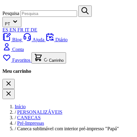
Pesquisa
PT
ES
EN
FR
IT
DE
Blog
Ajuda
Diário
Conta
Favoritos
Carrinho
Meu carrinho
Início
/
PERSONALIZÁVEIS
/
CANECAS
/
Pré-Impressas
/
Caneca sublimável com interior pré-impresso "Papá"