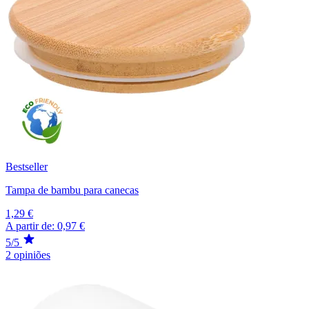
Bestseller
Tampa de bambu para canecas
1,29 €
A partir de:
0,97 €
5/5
2 opiniões