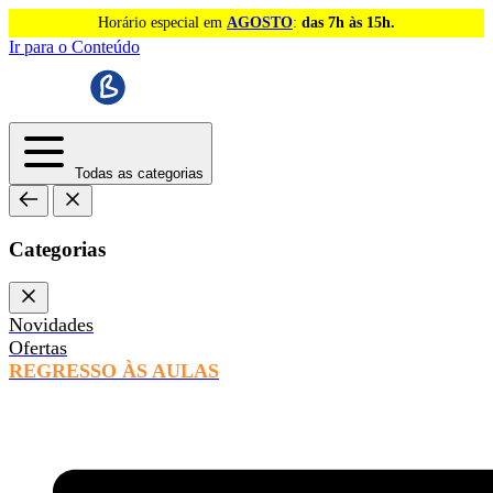
Horário especial em
AGOSTO
:
das 7h às 15h.
Ir para o Conteúdo
Todas as categorias
Categorias
Novidades
Ofertas
REGRESSO ÀS AULAS