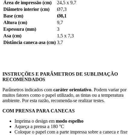
Área de impressão (cm)
24,5 x 9,7
Diâmetro interior (cm)
Ø7,3
Base (cm)
Ø8,1
Altura (cm)
9,7
Espessura (mm)
3
Asa (cm)
1,5 x 7,3
Distância caneca-asa (cm)
3,7
INSTRUÇÕES E PARÂMETROS DE SUBLIMAÇÃO
RECOMENDADOS
Parâmetros indicados com
caráter orientativo
. Podem variar por
muitos fatores como o papel utilizado, as tintas ou a temperatura
ambiente. Por esta razão, recomenda-se realizar testes.
COM PRENSA PARA CANECAS
Imprima o design em
modo espelho
Aqueça a prensa a
180 °C
Coloque o papel com a parte impressa sobre a caneca e fixe