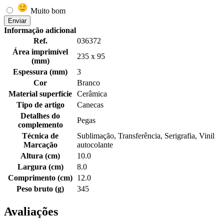
Muito bom
Enviar
Informação adicional
Ref.
036372
Área imprimível
235 x 95
(mm)
Espessura (mm)
3
Cor
Branco
Material superfície
Cerâmica
Tipo de artigo
Canecas
Detalhes do
Pegas
complemento
Técnica de
Sublimação, Transferência, Serigrafia, Vinil
Marcação
autocolante
Altura (cm)
10.0
Largura (cm)
8.0
Comprimento (cm)
12.0
Peso bruto (g)
345
Avaliações