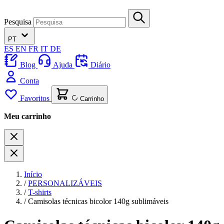
Pesquisa
PT
ES
EN
FR
IT
DE
Blog
Ajuda
Diário
Conta
Favoritos
Carrinho
Meu carrinho
Início
/
PERSONALIZÁVEIS
/
T-shirts
/
Camisolas técnicas bicolor 140g sublimáveis