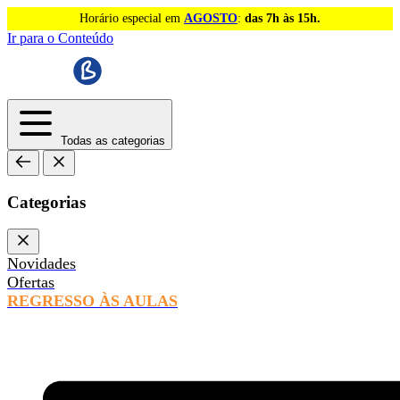
Horário especial em
AGOSTO
:
das 7h às 15h.
Ir para o Conteúdo
Todas as categorias
Categorias
Novidades
Ofertas
REGRESSO ÀS AULAS