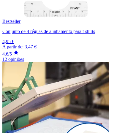
Bestseller
Conjunto de 4 réguas de alinhamento para t-shirts
4,95 €
A partir de:
3,47 €
4.6/5
12 opiniões