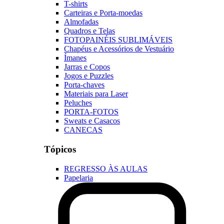
T-shirts
Carteiras e Porta-moedas
Almofadas
Quadros e Telas
FOTOPAINÉIS SUBLIMÁVEIS
Chapéus e Acessórios de Vestuário
Ímanes
Jarras e Copos
Jogos e Puzzles
Porta-chaves
Materiais para Laser
Peluches
PORTA-FOTOS
Sweats e Casacos
CANECAS
Tópicos
REGRESSO ÀS AULAS
Papelaria