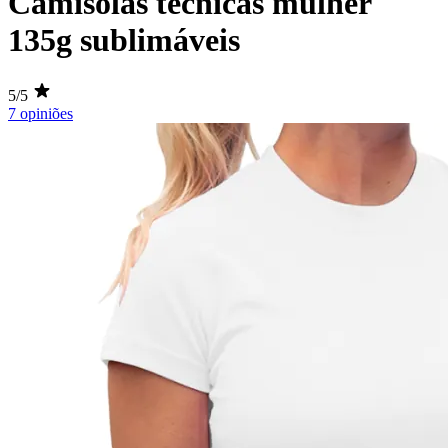
Camisolas técnicas mulher
135g sublimáveis
5/5
7 opiniões