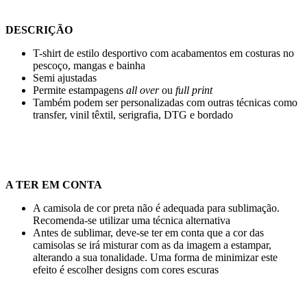
DESCRIÇÃO
T-shirt de estilo desportivo com acabamentos em costuras no
pescoço, mangas e bainha
Semi ajustadas
Permite estampagens
all over
ou
full print
Também podem ser personalizadas com outras técnicas como
transfer
,
vinil têxtil
,
serigrafia
,
DTG
e
bordado
A TER EM CONTA
A camisola de cor preta não é adequada para
sublimação
.
Recomenda-se utilizar uma técnica alternativa
Antes de sublimar, deve-se ter em conta que a cor das
camisolas se irá misturar com as da imagem a estampar,
alterando a sua tonalidade. Uma forma de minimizar este
efeito é escolher designs com cores escuras