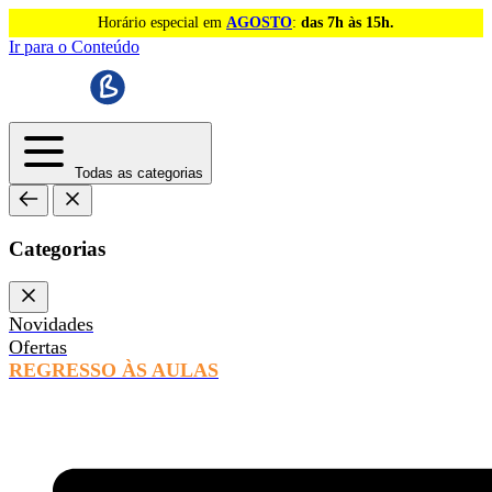
Horário especial em
AGOSTO
:
das 7h às 15h.
Ir para o Conteúdo
Todas as categorias
Categorias
Novidades
Ofertas
REGRESSO ÀS AULAS