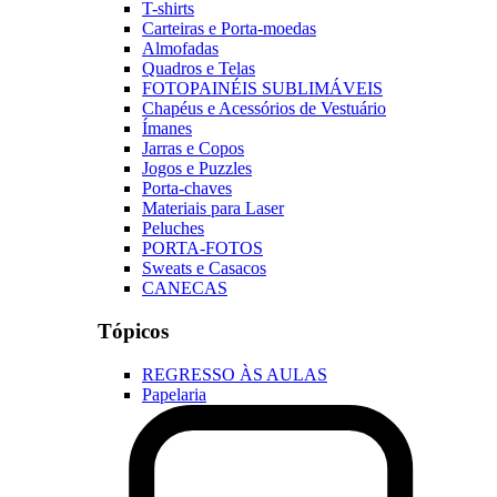
T-shirts
Carteiras e Porta-moedas
Almofadas
Quadros e Telas
FOTOPAINÉIS SUBLIMÁVEIS
Chapéus e Acessórios de Vestuário
Ímanes
Jarras e Copos
Jogos e Puzzles
Porta-chaves
Materiais para Laser
Peluches
PORTA-FOTOS
Sweats e Casacos
CANECAS
Tópicos
REGRESSO ÀS AULAS
Papelaria