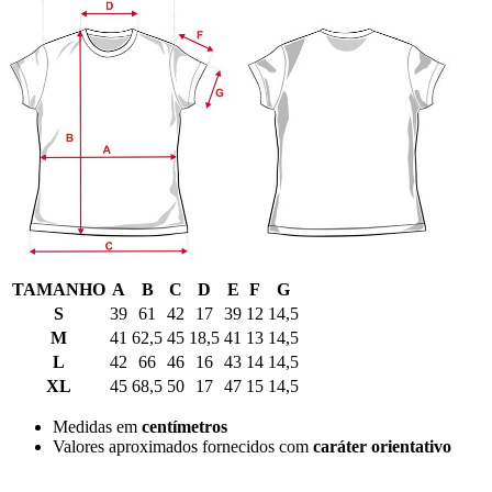
TAMANHO
A
B
C
D
E
F
G
S
39
61
42
17
39
12
14,5
M
41
62,5
45
18,5
41
13
14,5
L
42
66
46
16
43
14
14,5
XL
45
68,5
50
17
47
15
14,5
Medidas em
centímetros
Valores aproximados fornecidos com
caráter orientativo