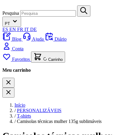
Pesquisa
PT
ES
EN
FR
IT
DE
Blog
Ajuda
Diário
Conta
Favoritos
Carrinho
Meu carrinho
Início
/
PERSONALIZÁVEIS
/
T-shirts
/
Camisolas técnicas mulher 135g sublimáveis