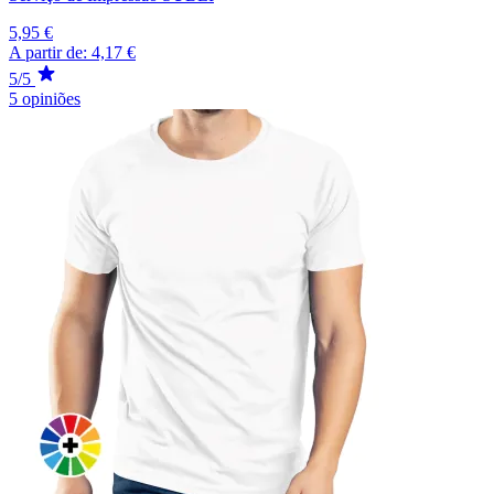
5,95 €
A partir de:
4,17 €
5/5
5 opiniões