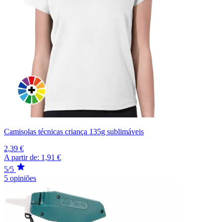
Camisolas técnicas criança 135g sublimáveis
2,39 €
A partir de:
1,91 €
5/5
5 opiniões