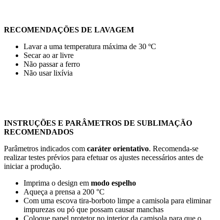
RECOMENDAÇÕES DE LAVAGEM
Lavar a uma temperatura máxima de
30 ºC
Secar ao ar livre
Não passar a ferro
Não usar lixívia
INSTRUÇÕES E PARÂMETROS DE SUBLIMAÇÃO
RECOMENDADOS
Parâmetros indicados com
caráter orientativo
. Recomenda-se
realizar testes prévios para efetuar os ajustes necessários antes de
iniciar a produção.
Imprima o design em
modo espelho
Aqueça a prensa a
200 °C
Com uma escova tira-borboto limpe a camisola para eliminar
impurezas ou pó que possam causar manchas
Coloque papel protetor no interior da camisola para que o