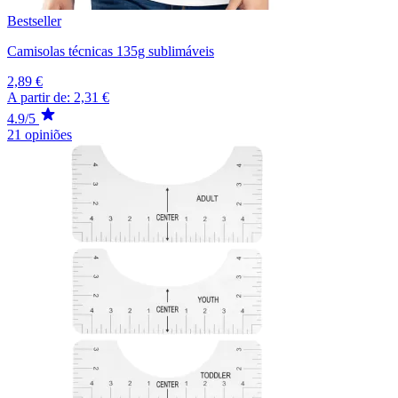
Bestseller
Camisolas técnicas 135g sublimáveis
2,89 €
A partir de:
2,31 €
4.9/5
21 opiniões