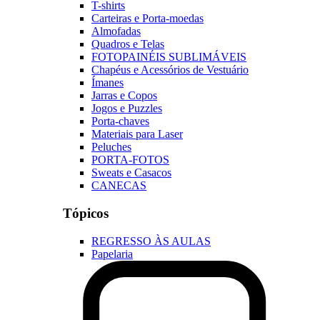
T-shirts
Carteiras e Porta-moedas
Almofadas
Quadros e Telas
FOTOPAINÉIS SUBLIMÁVEIS
Chapéus e Acessórios de Vestuário
Ímanes
Jarras e Copos
Jogos e Puzzles
Porta-chaves
Materiais para Laser
Peluches
PORTA-FOTOS
Sweats e Casacos
CANECAS
Tópicos
REGRESSO ÀS AULAS
Papelaria