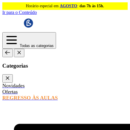
Horário especial em
AGOSTO
:
das 7h às 15h.
Ir para o Conteúdo
Todas as categorias
Categorias
Novidades
Ofertas
REGRESSO ÀS AULAS