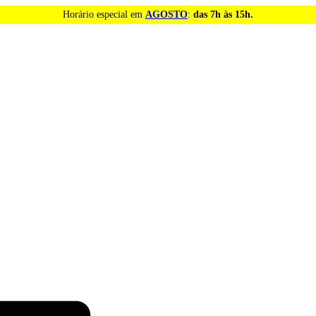
Horário especial em
AGOSTO
:
das 7h às 15h.