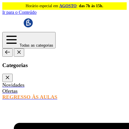
Horário especial em
AGOSTO
:
das 7h às 15h.
Ir para o Conteúdo
Todas as categorias
Categorias
Novidades
Ofertas
REGRESSO ÀS AULAS