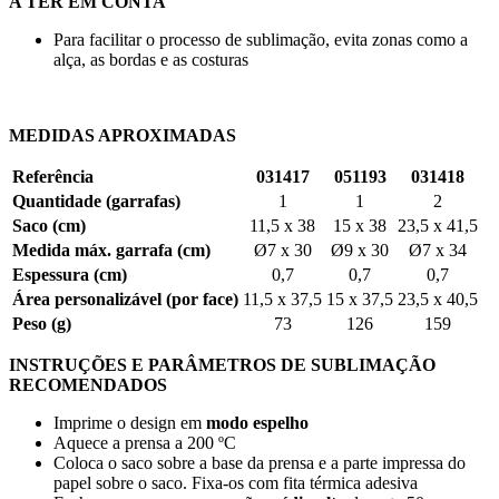
A TER EM CONTA
Para facilitar o processo de sublimação, evita zonas como a
alça, as bordas e as costuras
MEDIDAS APROXIMADAS
Referência
031417
051193
031418
Quantidade (garrafas)
1
1
2
Saco (cm)
11,5 x 38
15 x 38
23,5 x 41,5
Medida máx. garrafa (cm)
Ø7 x 30
Ø9 x 30
Ø7 x 34
Espessura (cm)
0,7
0,7
0,7
Área personalizável (por face)
11,5 x 37,5
15 x 37,5
23,5 x 40,5
Peso (g)
73
126
159
INSTRUÇÕES E PARÂMETROS DE SUBLIMAÇÃO
RECOMENDADOS
Imprime o design em
modo espelho
Aquece a prensa a
200 ºC
Coloca o saco sobre a base da prensa e a parte impressa do
papel sobre o saco. Fixa-os com fita térmica adesiva