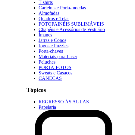
T-shirts
Carteiras e Porta-moedas
Almofadas
Quadros e Telas
FOTOPAINÉIS SUBLIMÁVEIS
Chapéus e Acessórios de Vestuário
Ímanes
Jarras e Copos
Jogos e Puzzles
Porta-chaves
Materiais para Laser
Peluches
PORTA-FOTOS
Sweats e Casacos
CANECAS
Tópicos
REGRESSO ÀS AULAS
Papelaria