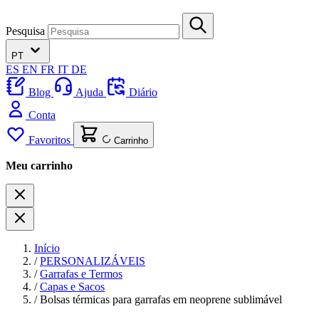
Pesquisa
PT
ES
EN
FR
IT
DE
Blog
Ajuda
Diário
Conta
Favoritos
Carrinho
Meu carrinho
Início
/
PERSONALIZÁVEIS
/
Garrafas e Termos
/
Capas e Sacos
/
Bolsas térmicas para garrafas em neoprene sublimável