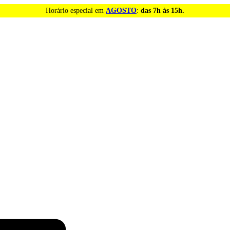
Horário especial em
AGOSTO
:
das 7h às 15h.