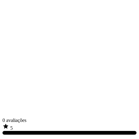
0
avaliações
5