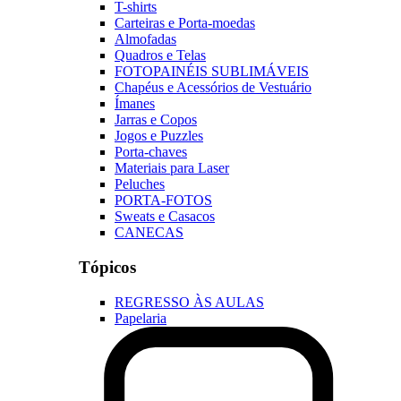
T-shirts
Carteiras e Porta-moedas
Almofadas
Quadros e Telas
FOTOPAINÉIS SUBLIMÁVEIS
Chapéus e Acessórios de Vestuário
Ímanes
Jarras e Copos
Jogos e Puzzles
Porta-chaves
Materiais para Laser
Peluches
PORTA-FOTOS
Sweats e Casacos
CANECAS
Tópicos
REGRESSO ÀS AULAS
Papelaria