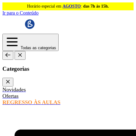
Horário especial em
AGOSTO
:
das 7h às 15h.
Ir para o Conteúdo
Todas as categorias
Categorias
Novidades
Ofertas
REGRESSO ÀS AULAS