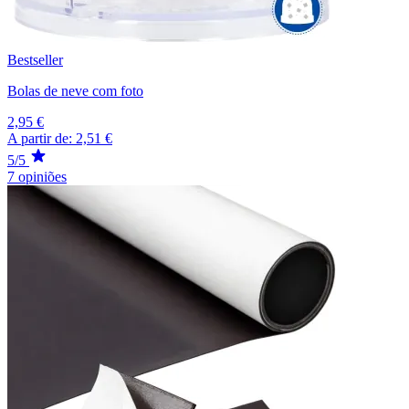
Bestseller
Bolas de neve com foto
2,95 €
A partir de:
2,51 €
5/5
7 opiniões