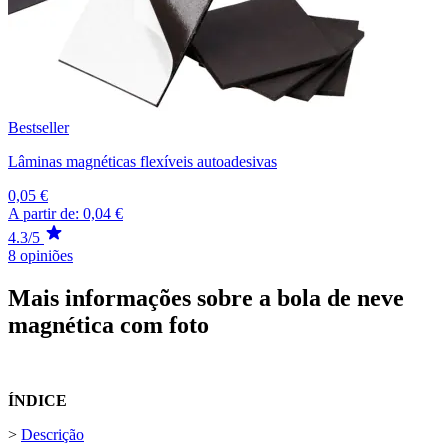
Bestseller
Lâminas magnéticas flexíveis autoadesivas
0,05 €
A partir de:
0,04 €
4.3/5
8 opiniões
Mais informações sobre a bola de neve
magnética com foto
ÍNDICE
>
Descrição