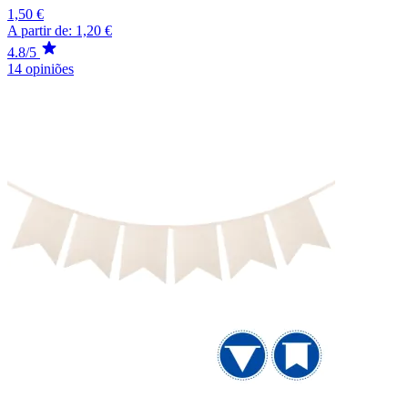
1,50 €
A partir de:
1,20 €
4.8/5
14 opiniões