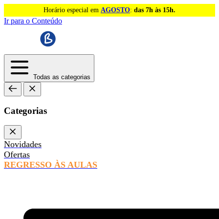
Horário especial em
AGOSTO
:
das 7h às 15h.
Ir para o Conteúdo
Todas as categorias
Categorias
Novidades
Ofertas
REGRESSO ÀS AULAS