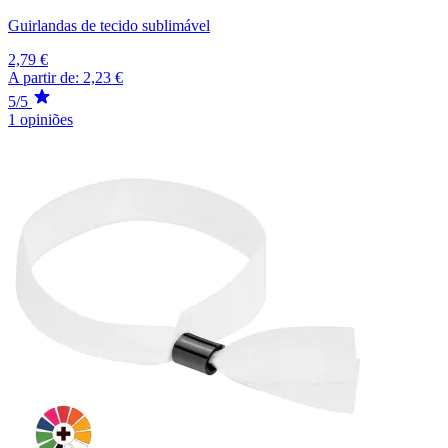
Guirlandas de tecido sublimável
2,79 €
A partir de:
2,23 €
5/5
1 opiniões