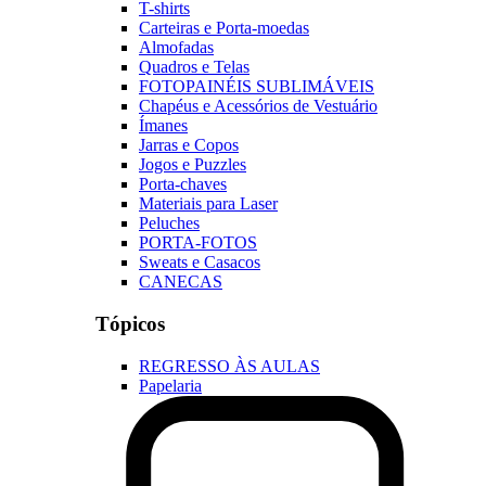
T-shirts
Carteiras e Porta-moedas
Almofadas
Quadros e Telas
FOTOPAINÉIS SUBLIMÁVEIS
Chapéus e Acessórios de Vestuário
Ímanes
Jarras e Copos
Jogos e Puzzles
Porta-chaves
Materiais para Laser
Peluches
PORTA-FOTOS
Sweats e Casacos
CANECAS
Tópicos
REGRESSO ÀS AULAS
Papelaria