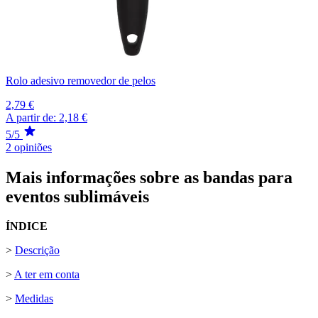
Rolo adesivo removedor de pelos
2,79 €
A partir de:
2,18 €
5/5
2 opiniões
Mais informações sobre as bandas para
eventos sublimáveis
ÍNDICE
>
Descrição
>
A ter em conta
>
Medidas