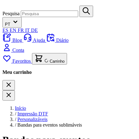
Pesquisa
PT
ES
EN
FR
IT
DE
Blog
Ajuda
Diário
Conta
Favoritos
Carrinho
Meu carrinho
Início
/
Impressão DTF
/
Personalizáveis
/
Bandas para eventos sublimáveis