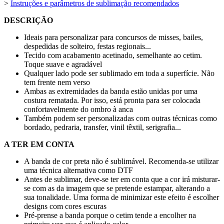
>
Instruções e parâmetros de sublimação recomendados
DESCRIÇÃO
Ideais para personalizar para concursos de misses, bailes,
despedidas de solteiro, festas regionais...
Tecido com acabamento acetinado, semelhante ao cetim.
Toque suave e agradável
Qualquer lado pode ser sublimado em toda a superfície. Não
tem frente nem verso
Ambas as extremidades da banda estão unidas por uma
costura rematada. Por isso, está pronta para ser colocada
confortavelmente do ombro à anca
Também podem ser personalizadas com outras técnicas como
bordado
,
pedraria
,
transfer
,
vinil têxtil
,
serigrafia
...
A TER EM CONTA
A banda de cor preta não é sublimável. Recomenda-se utilizar
uma técnica alternativa como
DTF
Antes de sublimar, deve-se ter em conta que a cor irá misturar-
se com as da imagem que se pretende estampar, alterando a
sua tonalidade. Uma forma de minimizar este efeito é escolher
designs com cores escuras
Pré-prense a banda porque o cetim tende a encolher na