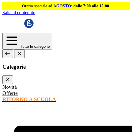
Orario speciale ad
AGOSTO
:
dalle 7:00 alle 15:00.
Salta al contenuto
Tutte le categorie
Categorie
Novità
Offerte
RITORNO A SCUOLA