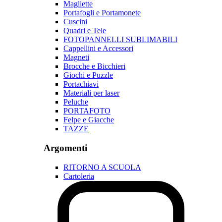
Magliette
Portafogli e Portamonete
Cuscini
Quadri e Tele
FOTOPANNELLI SUBLIMABILI
Cappellini e Accessori
Magneti
Brocche e Bicchieri
Giochi e Puzzle
Portachiavi
Materiali per laser
Peluche
PORTAFOTO
Felpe e Giacche
TAZZE
Argomenti
RITORNO A SCUOLA
Cartoleria