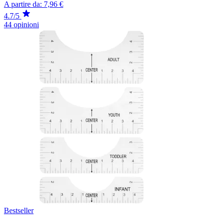
A partire da:
7,96 €
4.7/5
44 opinioni
Bestseller