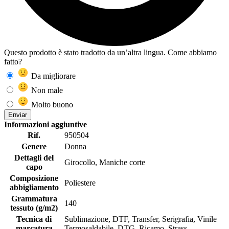
Questo prodotto è stato tradotto da un’altra lingua. Come abbiamo
fatto?
Da migliorare
Non male
Molto buono
Enviar
Informazioni aggiuntive
Rif.
950504
Genere
Donna
Dettagli del
Girocollo, Maniche corte
capo
Composizione
Poliestere
abbigliamento
Grammatura
140
tessuto (g/m2)
Tecnica di
Sublimazione, DTF, Transfer, Serigrafia, Vinile
marcatura
Termosaldabile, DTG, Ricamo, Strass