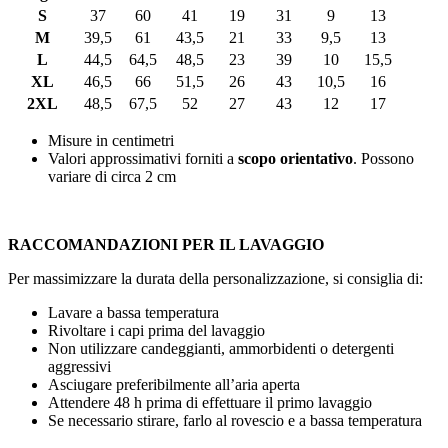
S
37
60
41
19
31
9
13
M
39,5
61
43,5
21
33
9,5
13
L
44,5
64,5
48,5
23
39
10
15,5
XL
46,5
66
51,5
26
43
10,5
16
2XL
48,5
67,5
52
27
43
12
17
Misure in centimetri
Valori approssimativi forniti a
scopo orientativo
. Possono
variare di circa
2 cm
RACCOMANDAZIONI PER IL LAVAGGIO
Per massimizzare la durata della personalizzazione, si consiglia di:
Lavare a bassa temperatura
Rivoltare i capi prima del lavaggio
Non utilizzare candeggianti, ammorbidenti o detergenti
aggressivi
Asciugare preferibilmente all’aria aperta
Attendere
48 h
prima di effettuare il primo lavaggio
Se necessario stirare, farlo al rovescio e a bassa temperatura