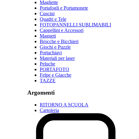
Magliette
Portafogli e Portamonete
Cuscini
Quadri e Tele
FOTOPANNELLI SUBLIMABILI
Cappellini e Accessori
Magneti
Brocche e Bicchieri
Giochi e Puzzle
Portachiavi
Materiali per laser
Peluche
PORTAFOTO
Felpe e Giacche
TAZZE
Argomenti
RITORNO A SCUOLA
Cartoleria