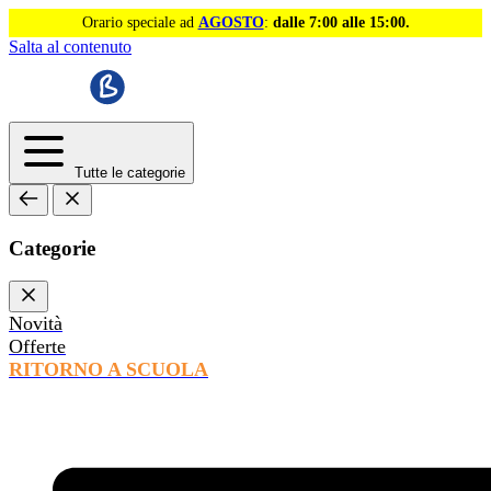
Orario speciale ad
AGOSTO
:
dalle 7:00 alle 15:00.
Salta al contenuto
Tutte le categorie
Categorie
Novità
Offerte
RITORNO A SCUOLA