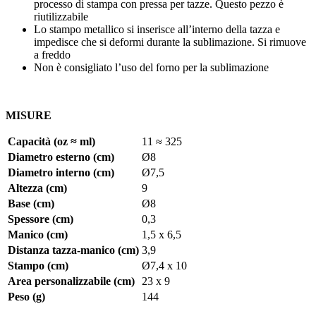
processo di stampa con pressa per tazze. Questo pezzo è
riutilizzabile
Lo stampo metallico si inserisce all’interno della tazza e
impedisce che si deformi durante la sublimazione. Si rimuove
a freddo
Non è consigliato l’uso del forno per la sublimazione
MISURE
Capacità (oz ≈ ml)
11 ≈ 325
Diametro esterno (cm)
Ø8
Diametro interno (cm)
Ø7,5
Altezza (cm)
9
Base (cm)
Ø8
Spessore (cm)
0,3
Manico (cm)
1,5 x 6,5
Distanza tazza-manico (cm)
3,9
Stampo (cm)
Ø7,4 x 10
Area personalizzabile (cm)
23 x 9
Peso (g)
144