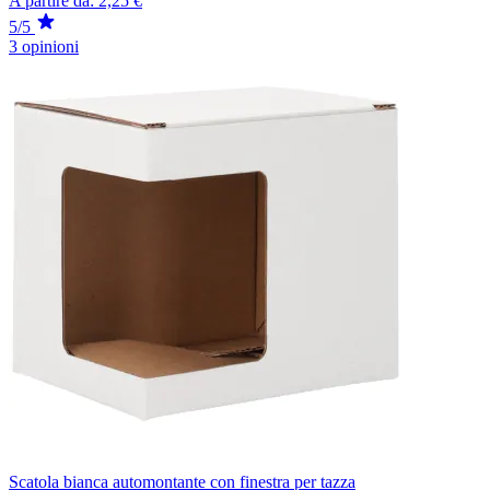
A partire da:
2,25 €
5/5
3 opinioni
Scatola bianca automontante con finestra per tazza