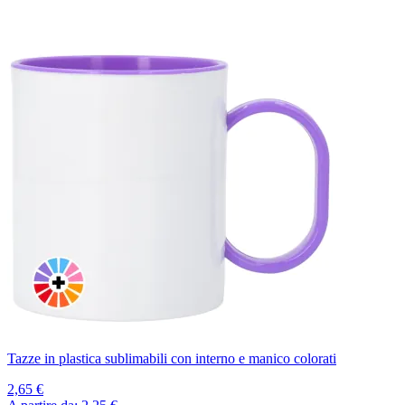
Tazze in plastica sublimabili con interno e manico colorati
2,65 €