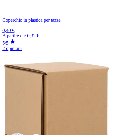
Coperchio in plastica per tazze
0,40 €
A partire da:
0,32 €
5/5
2 opinioni