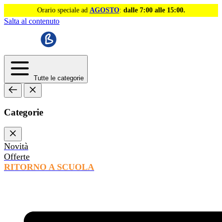
Orario speciale ad
AGOSTO
:
dalle 7:00 alle 15:00.
Salta al contenuto
Tutte le categorie
Categorie
Novità
Offerte
RITORNO A SCUOLA