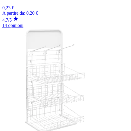
0,23 €
A partire da:
0,20 €
4.7/5
14 opinioni