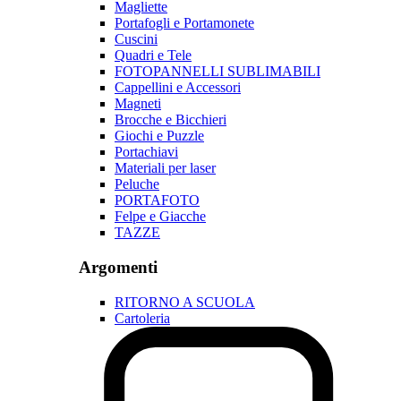
Magliette
Portafogli e Portamonete
Cuscini
Quadri e Tele
FOTOPANNELLI SUBLIMABILI
Cappellini e Accessori
Magneti
Brocche e Bicchieri
Giochi e Puzzle
Portachiavi
Materiali per laser
Peluche
PORTAFOTO
Felpe e Giacche
TAZZE
Argomenti
RITORNO A SCUOLA
Cartoleria