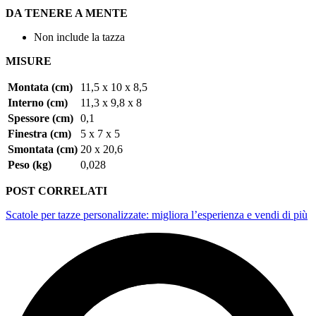
DA TENERE A MENTE
Non include la tazza
MISURE
Montata (cm)
11,5 x 10 x 8,5
Interno (cm)
11,3 x 9,8 x 8
Spessore (cm)
0,1
Finestra (cm)
5 x 7 x 5
Smontata (cm)
20 x 20,6
Peso (kg)
0,028
POST CORRELATI
Scatole per tazze personalizzate: migliora l’esperienza e vendi di più