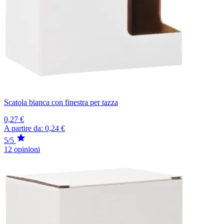
Scatola bianca con finestra per tazza
0,27 €
A partire da:
0,24 €
5/5
12 opinioni