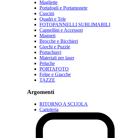
Magliette
Portafogli e Portamonete
Cuscini
Quadri e Tele
FOTOPANNELLI SUBLIMABILI
Cappellini e Accessori
Magneti
Brocche e Bicchieri
Giochi e Puzzle
Portachiavi
Materiali per laser
Peluche
PORTAFOTO
Felpe e Giacche
TAZZE
Argomenti
RITORNO A SCUOLA
Cartoleria