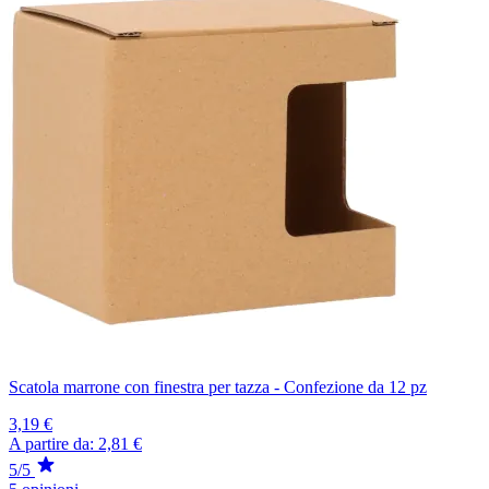
Scatola marrone con finestra per tazza - Confezione da 12 pz
3,19 €
A partire da:
2,81 €
5/5