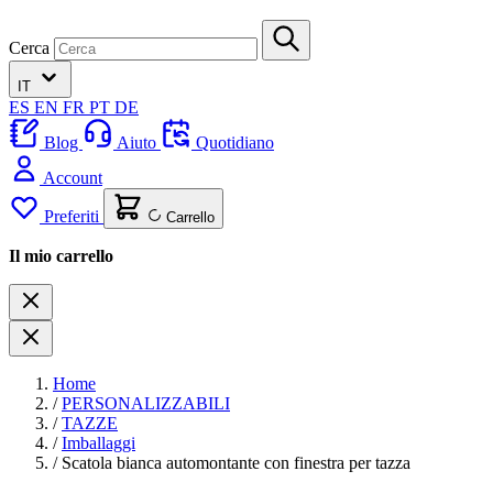
Cerca
IT
ES
EN
FR
PT
DE
Blog
Aiuto
Quotidiano
Account
Preferiti
Carrello
Il mio carrello
Home
/
PERSONALIZZABILI
/
TAZZE
/
Imballaggi
/
Scatola bianca automontante con finestra per tazza