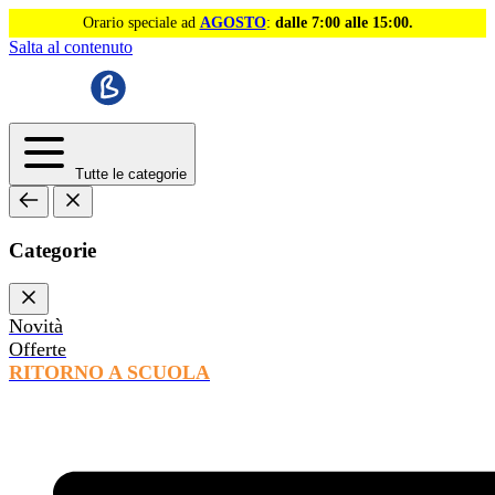
Orario speciale ad
AGOSTO
:
dalle 7:00 alle 15:00.
Salta al contenuto
Tutte le categorie
Categorie
Novità
Offerte
RITORNO A SCUOLA