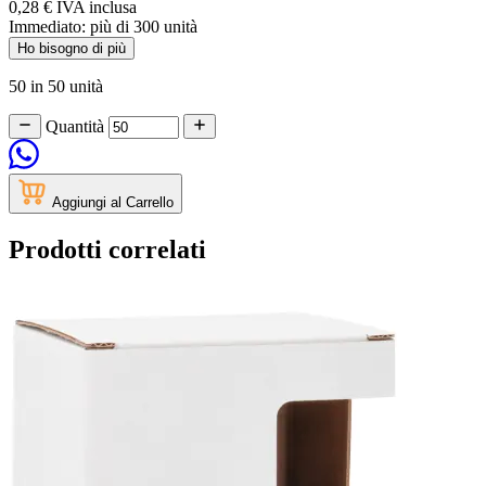
0,28 €
IVA inclusa
Immediato:
più di
300
unità
Ho bisogno di più
50 in 50 unità
Quantità
Aggiungi al Carrello
Prodotti correlati