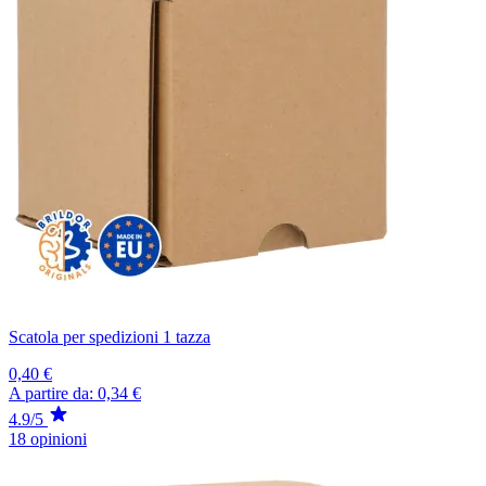
Scatola per spedizioni 1 tazza
0,40 €
A partire da:
0,34 €
4.9/5
18 opinioni