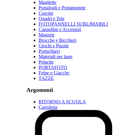
Magliette
Portafogli e Portamonete
Cuscini
Quadri e Tele
FOTOPANNELLI SUBLIMABILI
Cappellini e Accessori
Magneti
Brocche e Bicchieri
Giochi e Puzzle
Portachiavi
Materiali per laser
Peluche
PORTAFOTO
Felpe e Giacche
TAZZE
Argomenti
RITORNO A SCUOLA
Cartoleria