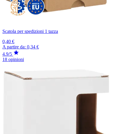
Scatola per spedizioni 1 tazza
0,40 €
A partire da:
0,34 €
4.9/5
18 opinioni