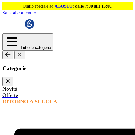
Orario speciale ad
AGOSTO
:
dalle 7:00 alle 15:00.
Salta al contenuto
Tutte le categorie
Categorie
Novità
Offerte
RITORNO A SCUOLA