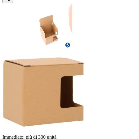
Immediato:
più di
300
unità