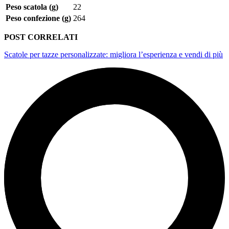
Peso scatola (g)
22
Peso confezione (g)
264
POST CORRELATI
Scatole per tazze personalizzate: migliora l’esperienza e vendi di più