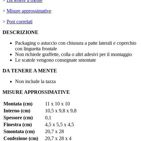
>
Da tenere a mente
>
Misure approssimative
>
Post correlati
DESCRIZIONE
Packaging o astuccio con chiusura a patte laterali e coperchio
con linguetta frontale
Non richiede graffette, colla o altri adesivi per il montaggio
Le scatole vengono consegnate smontate
DA TENERE A MENTE
Non include la tazza
MISURE APPROSSIMATIVE
Montata (cm)
11 x 10 x 10
Interno (cm)
10,5 x 9,8 x 9,8
Spessore (cm)
0,1
Finestra (cm)
4,5 x 5,5 x 4,5
Smontata (cm)
20,7 x 28
Confezione (cm)
20,7 x 28 x 4