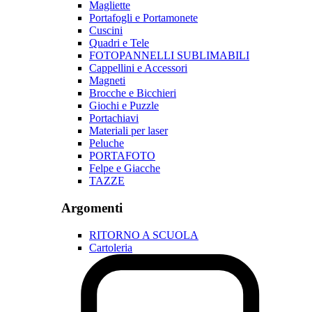
Magliette
Portafogli e Portamonete
Cuscini
Quadri e Tele
FOTOPANNELLI SUBLIMABILI
Cappellini e Accessori
Magneti
Brocche e Bicchieri
Giochi e Puzzle
Portachiavi
Materiali per laser
Peluche
PORTAFOTO
Felpe e Giacche
TAZZE
Argomenti
RITORNO A SCUOLA
Cartoleria