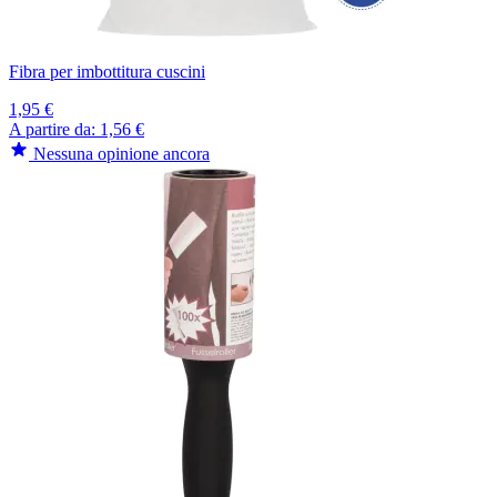
Fibra per imbottitura cuscini
1,95 €
A partire da:
1,56 €
Nessuna opinione ancora