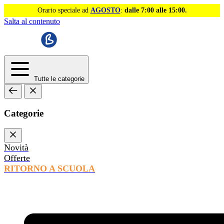
Orario speciale ad
AGOSTO
:
dalle 7:00 alle 15:00.
Salta al contenuto
Tutte le categorie
Categorie
Novità
Offerte
RITORNO A SCUOLA