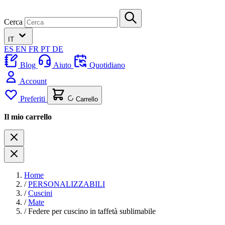
Cerca
IT
ES
EN
FR
PT
DE
Blog
Aiuto
Quotidiano
Account
Preferiti
Carrello
Il mio carrello
Home
/
PERSONALIZZABILI
/
Cuscini
/
Mate
/
Federe per cuscino in taffetà sublimabile