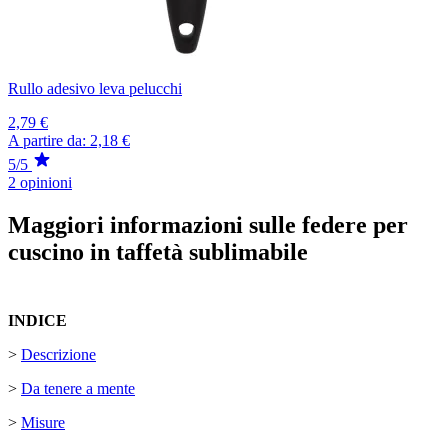
Rullo adesivo leva pelucchi
2,79 €
A partire da:
2,18 €
5/5
2 opinioni
Maggiori informazioni sulle federe per
cuscino in taffetà sublimabile
INDICE
>
Descrizione
>
Da tenere a mente
>
Misure