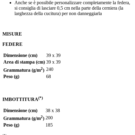
Anche se è possibile personalizzare completamente la federa,
si consiglia di lasciare
0,5 cm
nella parte della cerniera (la
larghezza della cucitura) per non danneggiarla
MISURE
FEDERE
Dimensione (cm)
39 x 39
Area di stampa (cm)
39 x 39
2
240
Grammatura (g/m
)
Peso (g)
68
(*)
IMBOTTITURA
Dimensione (cm)
38 x 38
2
200
Grammatura (g/m
)
Peso (g)
185