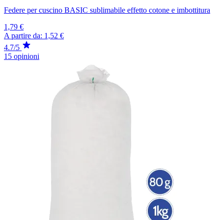
Federe per cuscino BASIC sublimabile effetto cotone e imbottitura
1,79 €
A partire da:
1,52 €
4.7/5
15 opinioni