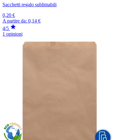
Sacchetti regalo sublimabili
0,20 €
A partire da:
0,14 €
4/5
1 opinioni