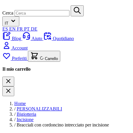
Cerca
IT
ES
EN
FR
PT
DE
Blog
Aiuto
Quotidiano
Account
Preferiti
Carrello
Il mio carrello
Home
/
PERSONALIZZABILI
/
Bigiotteria
/
Incisione
/
Bracciali con cordoncino intrecciato per incisione