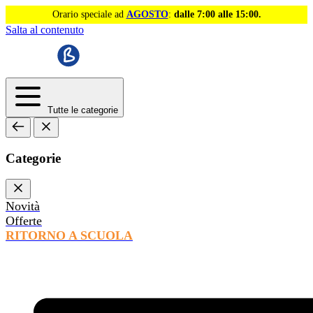
Orario speciale ad
AGOSTO
:
dalle 7:00 alle 15:00.
Salta al contenuto
Tutte le categorie
Categorie
Novità
Offerte
RITORNO A SCUOLA