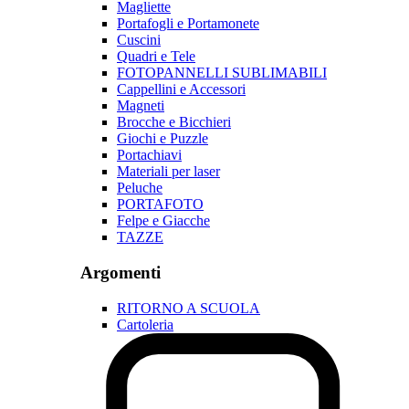
Magliette
Portafogli e Portamonete
Cuscini
Quadri e Tele
FOTOPANNELLI SUBLIMABILI
Cappellini e Accessori
Magneti
Brocche e Bicchieri
Giochi e Puzzle
Portachiavi
Materiali per laser
Peluche
PORTAFOTO
Felpe e Giacche
TAZZE
Argomenti
RITORNO A SCUOLA
Cartoleria