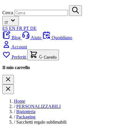
Cerca
IT
ES
EN
FR
PT
DE
Blog
Aiuto
Quotidiano
Account
Preferiti
Carrello
Il mio carrello
Home
/
PERSONALIZZABILI
/
Bigiotteria
/
Packaging
/
Sacchetti regalo sublimabili