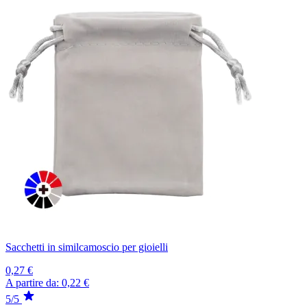
Sacchetti in similcamoscio per gioielli
0,27 €
A partire da:
0,22 €
5/5