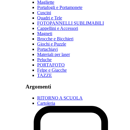
Magliette
Portafogli e Portamonete
Cuscini
Quadri e Tele
FOTOPANNELLI SUBLIMABILI
Cappellini e Accessori
Magneti
Brocche e Bicchieri
Giochi e Puzzle
Portachiavi
Materiali per laser
Peluche
PORTAFOTO
Felpe e Giacche
TAZZE
Argomenti
RITORNO A SCUOLA
Cartoleria