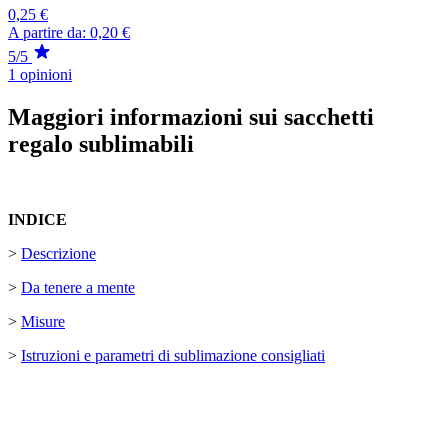
0,25 €
A partire da:
0,20 €
5/5
1 opinioni
Maggiori informazioni sui sacchetti
regalo sublimabili
INDICE
>
Descrizione
>
Da tenere a mente
>
Misure
>
Istruzioni e parametri di sublimazione consigliati