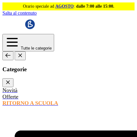
Orario speciale ad
AGOSTO
:
dalle 7:00 alle 15:00.
Salta al contenuto
Tutte le categorie
Categorie
Novità
Offerte
RITORNO A SCUOLA