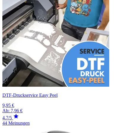
DTF-Druckservice Easy Peel
9,95 €
Ab:
7,96 €
4.7/5
44 Meinungen