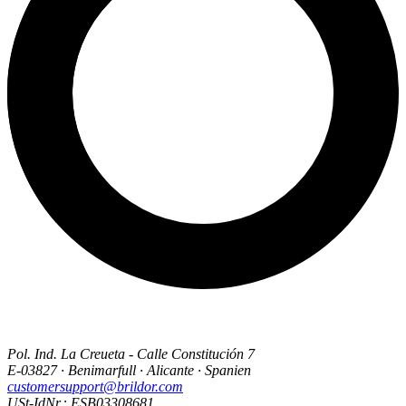
Pol. Ind. La Creueta - Calle Constitución 7
E-03827 · Benimarfull · Alicante · Spanien
customersupport@brildor.com
USt-IdNr.: ESB03308681