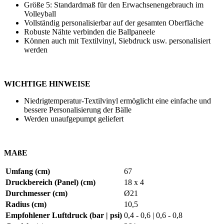
Größe 5: Standardmaß für den Erwachsenengebrauch im
Volleyball
Vollständig personalisierbar auf der gesamten Oberfläche
Robuste Nähte verbinden die Ballpaneele
Können auch mit
Textilvinyl, Siebdruck usw.
personalisiert
werden
WICHTIGE HINWEISE
Niedrigtemperatur-Textilvinyl ermöglicht eine einfache und
bessere Personalisierung der Bälle
Werden unaufgepumpt geliefert
MAßE
Umfang (cm)
67
Druckbereich (Panel) (cm)
18 x 4
Durchmesser (cm)
Ø21
Radius (cm)
10,5
Empfohlener Luftdruck (bar | psi)
0,4 - 0,6 | 0,6 - 0,8