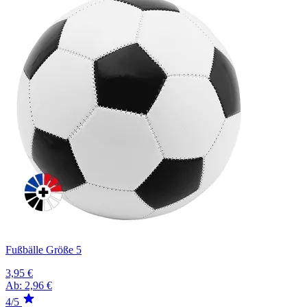
Fußbälle Größe 5
3,95 €
Ab:
2,96 €
4/5