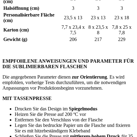
(cm)
Halsöffnung (cm)
3
3
3
Personalisierbare Fläche
23,5 x 13
23 x 13
23 x 18
(cm)
7,7 x 23,4 x
8 x 23,5 x
7,8 x 25 x
Karton (cm)
7,5
8
7,8
Gewicht (g)
206
217
229
EMPFOHLENE ANWEISUNGEN UND PARAMETER FÜR
DIE SUBLIMIERBAREN FLASCHEN
Die angegebenen Parameter dienen
zur Orientierung
. Es wird
empfohlen, vorherige Tests durchzuführen, um die notwendigen
Anpassungen vor Produktionsbeginn vorzunehmen.
MIT TASSENPRESSE
Drucken Sie das Design im
Spiegelmodus
Heizen Sie die Presse auf
200 ºC
vor
Entfernen Sie den Verschluss von der Flasche
Legen Sie das bedruckte Papier um die Flasche und fixieren
Sie es mit hitzebeständigem Klebeband
Schließen Sie die Presse mit
mittlerem-hohem Druck
für
35