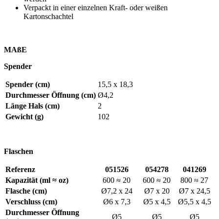
Verpackt in einer einzelnen Kraft- oder weißen
Kartonschachtel
MAßE
Spender
Spender (cm)
15,5 x 18,3
Durchmesser Öffnung (cm)
Ø4,2
Länge Hals (cm)
2
Gewicht (g)
102
Flaschen
Referenz
051526
054278
041269
Kapazität (ml ≈ oz)
600 ≈ 20
600 ≈ 20
800 ≈ 27
Flasche (cm)
Ø7,2 x 24
Ø7 x 20
Ø7 x 24,5
Verschluss (cm)
Ø6 x 7,3
Ø5 x 4,5
Ø5,5 x 4,5
Durchmesser Öffnung
Ø5
Ø5
Ø5