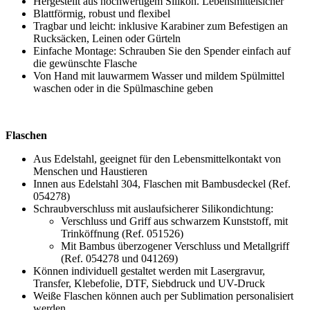
Hergestellt aus hochwertigem Silikon. Lebensmittelsicher
Blattförmig, robust und flexibel
Tragbar und leicht: inklusive Karabiner zum Befestigen an
Rucksäcken, Leinen oder Gürteln
Einfache Montage: Schrauben Sie den Spender einfach auf
die gewünschte Flasche
Von Hand mit lauwarmem Wasser und mildem Spülmittel
waschen oder in die Spülmaschine geben
Flaschen
Aus Edelstahl, geeignet für den Lebensmittelkontakt von
Menschen und Haustieren
Innen aus Edelstahl 304, Flaschen mit Bambusdeckel (Ref.
054278)
Schraubverschluss mit auslaufsicherer Silikondichtung:
Verschluss und Griff aus schwarzem Kunststoff, mit
Trinköffnung (Ref. 051526)
Mit Bambus überzogener Verschluss und Metallgriff
(Ref. 054278 und 041269)
Können individuell gestaltet werden mit
Lasergravur
,
Transfer
,
Klebefolie
,
DTF
,
Siebdruck
und
UV-Druck
Weiße Flaschen können auch per
Sublimation
personalisiert
werden