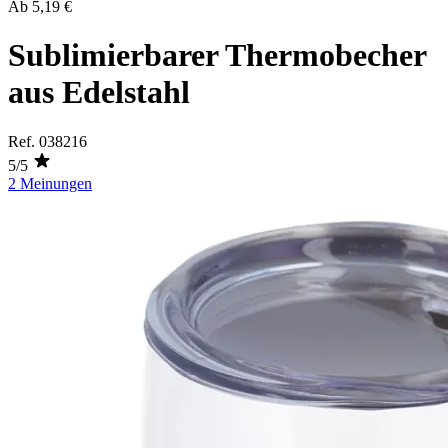
Ab
5,19 €
Sublimierbarer Thermobecher
aus Edelstahl
Ref.
038216
5/5
2 Meinungen