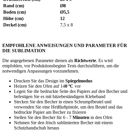
Rand (cm)
Ø8
Boden (cm)
Ø5,5
Höhe (cm)
12
Deckel (cm)
7,5 x 8
EMPFOHLENE ANWEISUNGEN UND PARAMETER FÜR
DIE SUBLIMATION
Die angegebenen Parameter dienen als
Richtwerte
. Es wird
empfohlen, vor Produktionsbeginn Tests durchzuführen, um die
notwendigen Anpassungen vorzunehmen.
Drucken Sie das Design im
Spiegelmodus
Heizen Sie den Ofen auf
14
0 ºC
vor
Legen Sie die bedruckte Seite des Papiers auf den Becher und
befestigen Sie es mit hitzebeständigem Klebeband
Stecken Sie den Becher in einen Schrumpfbeutel und
verwenden Sie eine Heißluftpistole, um den Beutel und das
bedruckte Papier am Becher zu fixieren
Stellen Sie den Becher für
6 - 7
Minuten
in den Ofen
Nehmen Sie den frisch sublimierten Becher mit einem
Schutzhandschuh heraus