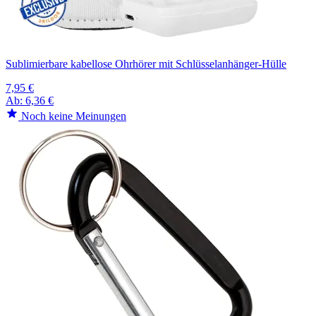
Sublimierbare kabellose Ohrhörer mit Schlüsselanhänger-Hülle
7,95 €
Ab:
6,36 €
Noch keine Meinungen