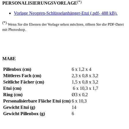
(*)
PERSONALISIERUNGSVORLAGE
Vorlage Neopren-Schlüsselanhänger-Etui (.pdf- 488 kB).
(*)
Wenn Sie die Ebenen der Vorlage sehen möchten, öffnen Sie die PDF-Datei
mit Photoshop.
MAßE
Pillenbox (cm)
6 x 1,2 x 4
Mittleres Fach (cm)
2,3 x 0,8 x 3,2
Seitliche Fächer (cm)
1,5 x 0,8 x 3,2
Etui (cm)
6 x 10,3 x 1,7
Ring (cm)
Ø3 x 0,2
Personalisierbare Fläche Etui (cm)
6 x 10,3
Gewicht Etui (g)
14
Gewicht Pillenbox (g)
6