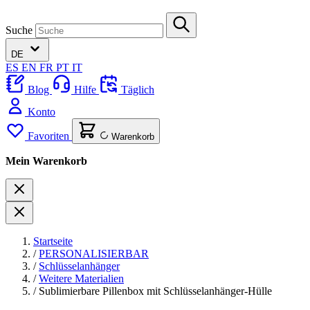
Suche
DE
ES
EN
FR
PT
IT
Blog
Hilfe
Täglich
Konto
Favoriten
Warenkorb
Mein Warenkorb
Startseite
/
PERSONALISIERBAR
/
Schlüsselanhänger
/
Weitere Materialien
/
Sublimierbare Pillenbox mit Schlüsselanhänger-Hülle