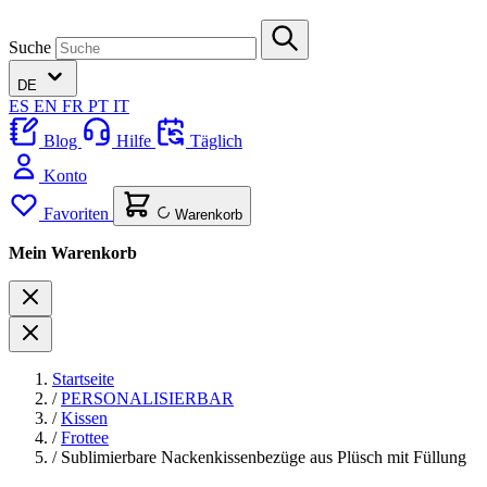
Suche
DE
ES
EN
FR
PT
IT
Blog
Hilfe
Täglich
Konto
Favoriten
Warenkorb
Mein Warenkorb
Startseite
/
PERSONALISIERBAR
/
Kissen
/
Frottee
/
Sublimierbare Nackenkissenbezüge aus Plüsch mit Füllung