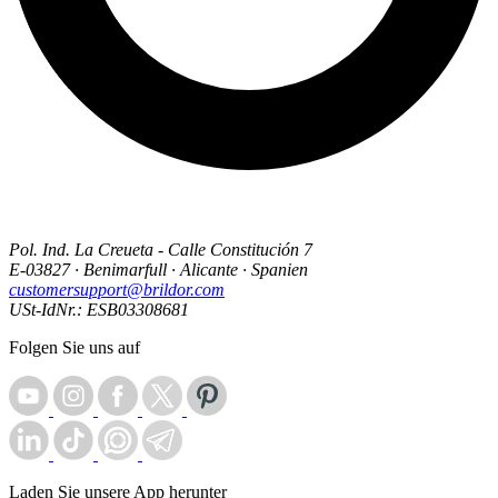
Pol. Ind. La Creueta - Calle Constitución 7
E-03827 · Benimarfull · Alicante · Spanien
customersupport@brildor.com
USt-IdNr.: ESB03308681
Folgen Sie uns auf
Laden Sie unsere App herunter