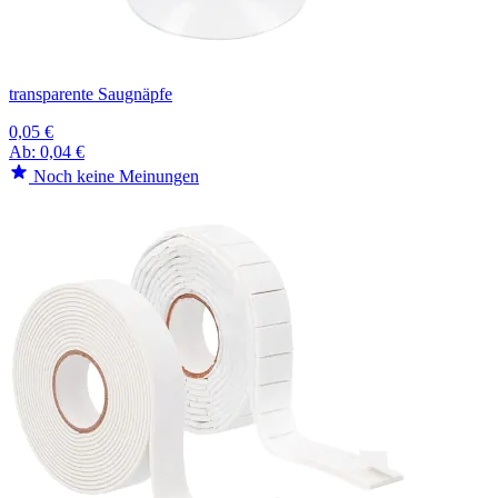
transparente Saugnäpfe
0,05 €
Ab:
0,04 €
Noch keine Meinungen