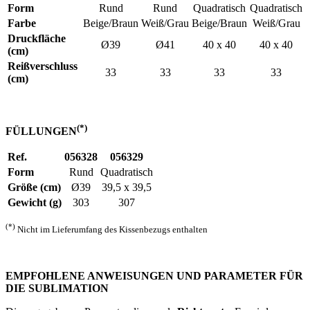
Form
Rund
Rund
Quadratisch
Quadratisch
Farbe
Beige/Braun
Weiß/Grau
Beige/Braun
Weiß/Grau
Druckfläche
Ø39
Ø41
40 x 40
40 x 40
(cm)
Reißverschluss
33
33
33
33
(cm)
(*)
FÜLLUNGEN
Ref.
056328
056329
Form
Rund
Quadratisch
Größe (cm)
Ø39
39,5 x 39,5
Gewicht (g)
303
307
(*)
Nicht im Lieferumfang des Kissenbezugs enthalten
EMPFOHLENE ANWEISUNGEN UND PARAMETER FÜR
DIE SUBLIMATION