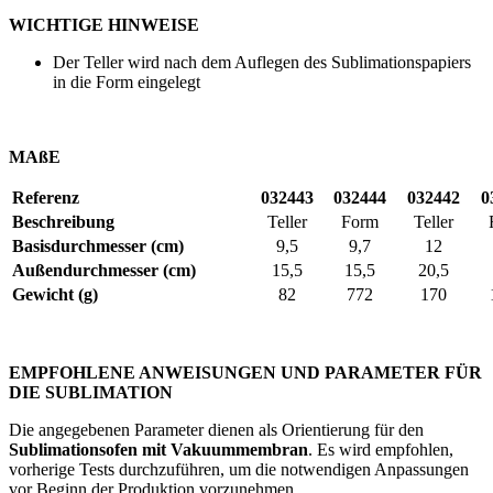
WICHTIGE HINWEISE
Der Teller wird nach dem Auflegen des Sublimationspapiers
in die Form eingelegt
MAßE
Referenz
032443
032444
032442
0
Beschreibung
Teller
Form
Teller
Basisdurchmesser (cm)
9,5
9,7
12
Außendurchmesser (cm)
15,5
15,5
20,5
Gewicht (g)
82
772
170
EMPFOHLENE ANWEISUNGEN UND PARAMETER FÜR
DIE SUBLIMATION
Die angegebenen Parameter dienen als Orientierung für den
Sublimationsofen mit Vakuummembran
. Es wird empfohlen,
vorherige Tests durchzuführen, um die notwendigen Anpassungen
vor Beginn der Produktion vorzunehmen.