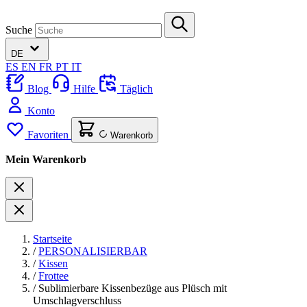
Suche
DE
ES
EN
FR
PT
IT
Blog
Hilfe
Täglich
Konto
Favoriten
Warenkorb
Mein Warenkorb
Startseite
/
PERSONALISIERBAR
/
Kissen
/
Frottee
/
Sublimierbare Kissenbezüge aus Plüsch mit
Umschlagverschluss