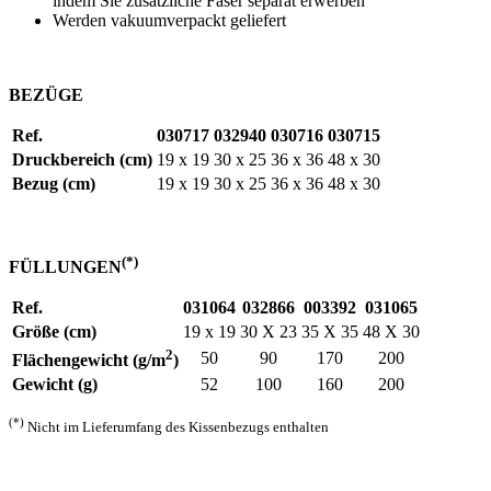
indem Sie zusätzliche Faser separat erwerben
Werden vakuumverpackt geliefert
BEZÜGE
Ref.
030717
032940
030716
030715
Druckbereich (cm)
19 x 19
30 x 25
36 x 36
48 x 30
Bezug (cm)
19 x 19
30 x 25
36 x 36
48 x 30
(*)
FÜLLUNGEN
Ref.
031064
032866
003392
031065
Größe (cm)
19 x 19
30 X 23
35 X 35
48 X 30
2
50
90
170
200
Flächengewicht (g/m
)
Gewicht (g)
52
100
160
200
(*)
Nicht im Lieferumfang des Kissenbezugs enthalten