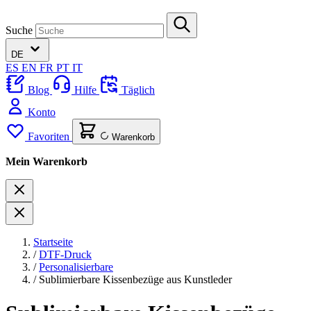
Suche
DE
ES
EN
FR
PT
IT
Blog
Hilfe
Täglich
Konto
Favoriten
Warenkorb
Mein Warenkorb
Startseite
/
DTF-Druck
/
Personalisierbare
/
Sublimierbare Kissenbezüge aus Kunstleder