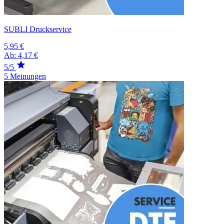
SUBLI Druckservice
5,95 €
Ab:
4,17 €
5/5
5 Meinungen