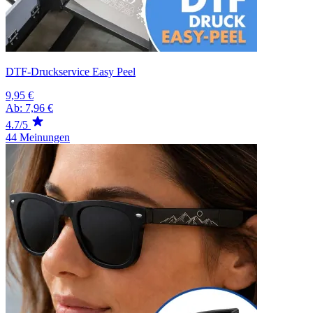
DTF-Druckservice Easy Peel
9,95 €
Ab:
7,96 €
4.7/5
44 Meinungen