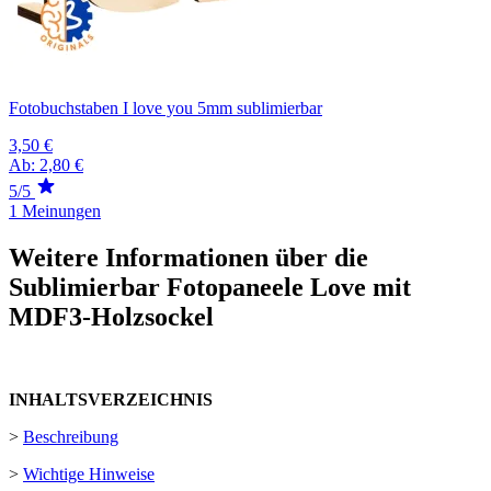
Fotobuchstaben I love you 5mm sublimierbar
3,50 €
Ab:
2,80 €
5/5
1 Meinungen
Weitere Informationen über die
Sublimierbar Fotopaneele Love mit
MDF3-Holzsockel
INHALTSVERZEICHNIS
>
Beschreibung
>
Wichtige Hinweise