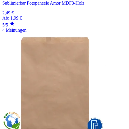
Sublimierbar Fotopaneele Amor MDF3-Holz
2,49 €
Ab:
1,99 €
5/5
4 Meinungen