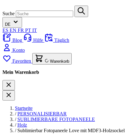
Suche
DE
ES
EN
FR
PT
IT
Blog
Hilfe
Täglich
Konto
Favoriten
Warenkorb
Mein Warenkorb
Startseite
/
PERSONALISIERBAR
/
SUBLIMIERBARE FOTOPANEELE
/
Holz
/
Sublimierbar Fotopaneele Love mit MDF3-Holzsockel