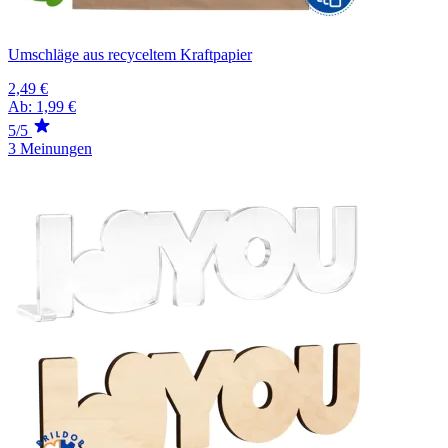
Umschläge aus recyceltem Kraftpapier
2,49 €
Ab:
1,99 €
5/5
3 Meinungen