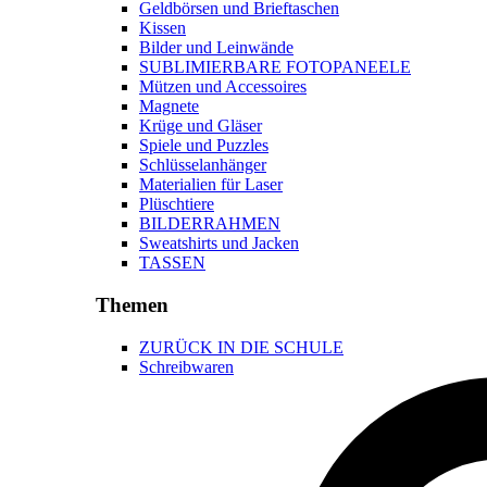
Geldbörsen und Brieftaschen
Kissen
Bilder und Leinwände
SUBLIMIERBARE FOTOPANEELE
Mützen und Accessoires
Magnete
Krüge und Gläser
Spiele und Puzzles
Schlüsselanhänger
Materialien für Laser
Plüschtiere
BILDERRAHMEN
Sweatshirts und Jacken
TASSEN
Themen
ZURÜCK IN DIE SCHULE
Schreibwaren