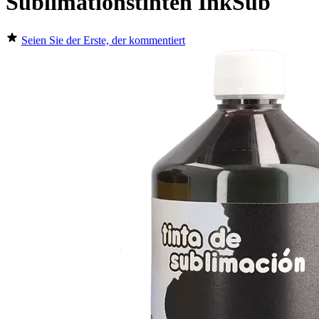
Sublimationstinten InkSub
Seien Sie der Erste, der kommentiert