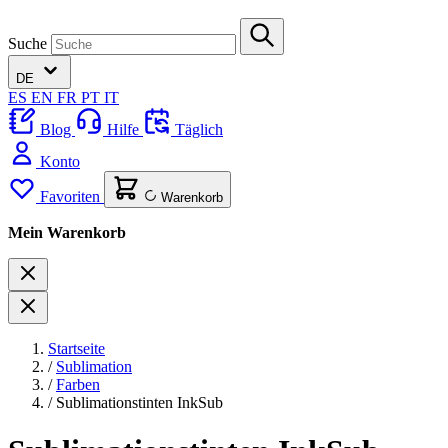
Suche
DE
ES
EN
FR
PT
IT
Blog
Hilfe
Täglich
Konto
Favoriten
Warenkorb
Mein Warenkorb
Startseite
/
Sublimation
/
Farben
/
Sublimationstinten InkSub