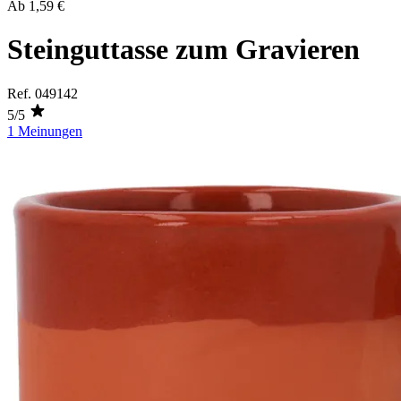
Ab
1,59 €
Steinguttasse zum Gravieren
Ref.
049142
5/5
1 Meinungen