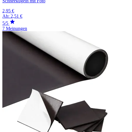
Schneekugeln mit Foto
2,95 €
Ab:
2,51 €
5/5
7 Meinungen