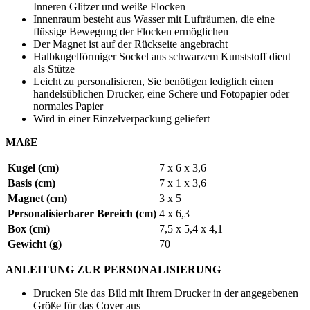
Inneren Glitzer und weiße Flocken
Innenraum besteht aus Wasser mit Lufträumen, die eine
flüssige Bewegung der Flocken ermöglichen
Der Magnet ist auf der Rückseite angebracht
Halbkugelförmiger Sockel aus schwarzem Kunststoff dient
als Stütze
Leicht zu personalisieren, Sie benötigen lediglich einen
handelsüblichen Drucker, eine Schere und Fotopapier oder
normales Papier
Wird in einer Einzelverpackung geliefert
MAßE
Kugel (cm)
7 x 6 x 3,6
Basis (cm)
7 x 1 x 3,6
Magnet (cm)
3 x 5
Personalisierbarer Bereich (cm)
4 x 6,3
Box (cm)
7,5 x 5,4 x 4,1
Gewicht (g)
70
ANLEITUNG ZUR PERSONALISIERUNG
Drucken Sie das Bild mit Ihrem Drucker in der angegebenen
Größe für das Cover aus