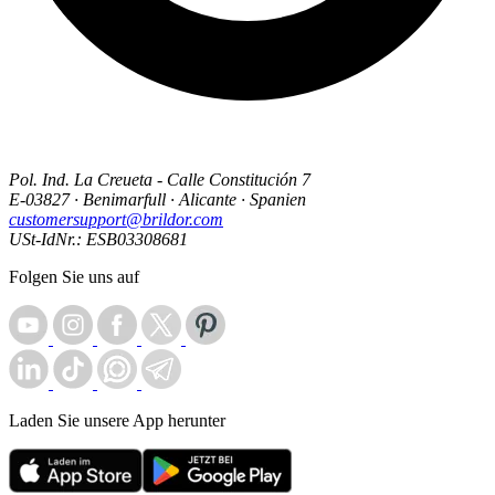
Pol. Ind. La Creueta - Calle Constitución 7
E-03827 · Benimarfull · Alicante · Spanien
customersupport@brildor.com
USt-IdNr.: ESB03308681
Folgen Sie uns auf
Laden Sie unsere App herunter