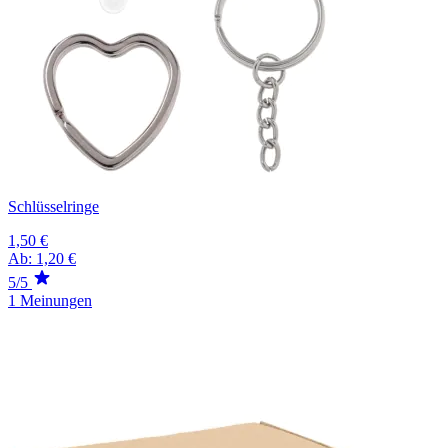
Schlüsselringe
1,50 €
Ab:
1,20 €
5/5
1 Meinungen