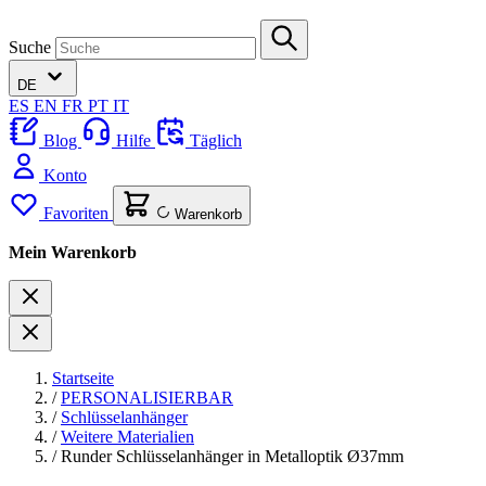
Suche
DE
ES
EN
FR
PT
IT
Blog
Hilfe
Täglich
Konto
Favoriten
Warenkorb
Mein Warenkorb
Startseite
/
PERSONALISIERBAR
/
Schlüsselanhänger
/
Weitere Materialien
/
Runder Schlüsselanhänger in Metalloptik Ø37mm