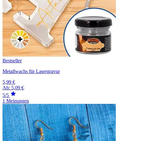
Bestseller
Metallwachs für Lasergravur
5,99 €
Ab:
5,09 €
5/5
1 Meinungen