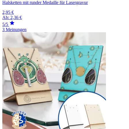
Halsketten mit runder Medaille für Lasergravur
2,95 €
Ab:
2,36 €
5/5
3 Meinungen