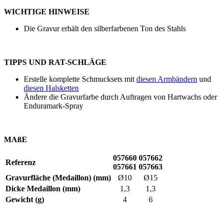
WICHTIGE HINWEISE
Die Gravur erhält den silberfarbenen Ton des Stahls
TIPPS UND RAT-SCHLÄGE
Erstelle komplette Schmucksets mit
diesen Armbändern
und
diesen Halsketten
Ändere die Gravurfarbe durch Auftragen von Hartwachs oder
Enduramark-Spray
MAßE
057660
057662
Referenz
057661
057663
Gravurfläche (Medaillon) (mm)
Ø10
Ø15
Dicke Medaillon (mm)
1,3
1,3
Gewicht (g)
4
6