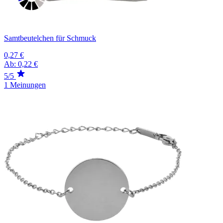
Samtbeutelchen für Schmuck
0,27 €
Ab:
0,22 €
5/5
1 Meinungen