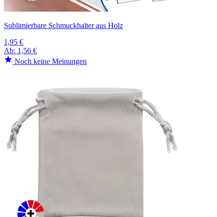
Sublimierbare Schmuckhalter aus Holz
1,95 €
Ab:
1,56 €
Noch keine Meinungen