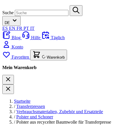
Suche
DE
ES
EN
FR
PT
IT
Blog
Hilfe
Täglich
Konto
Favoriten
Warenkorb
Mein Warenkorb
Startseite
/
Transferpressen
/
Verbrauchsmaterialien, Zubehör und Ersatzteile
/
Polster und Schoner
/
Polster aus recycelter Baumwolle für Transferpresse