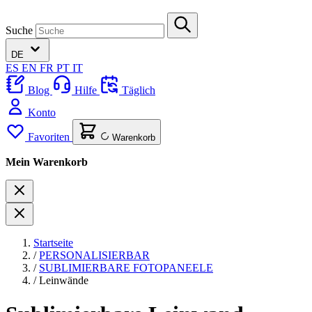
Suche
DE
ES
EN
FR
PT
IT
Blog
Hilfe
Täglich
Konto
Favoriten
Warenkorb
Mein Warenkorb
Startseite
/
PERSONALISIERBAR
/
SUBLIMIERBARE FOTOPANEELE
/
Leinwände