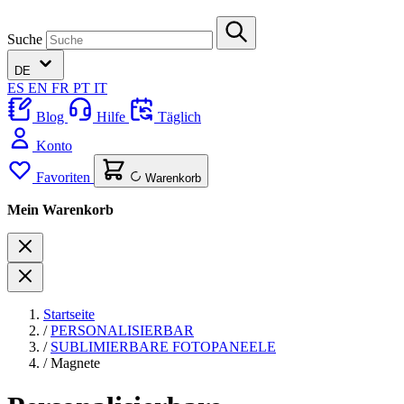
Suche
DE
ES
EN
FR
PT
IT
Blog
Hilfe
Täglich
Konto
Favoriten
Warenkorb
Mein Warenkorb
Startseite
/
PERSONALISIERBAR
/
SUBLIMIERBARE FOTOPANEELE
/
Magnete