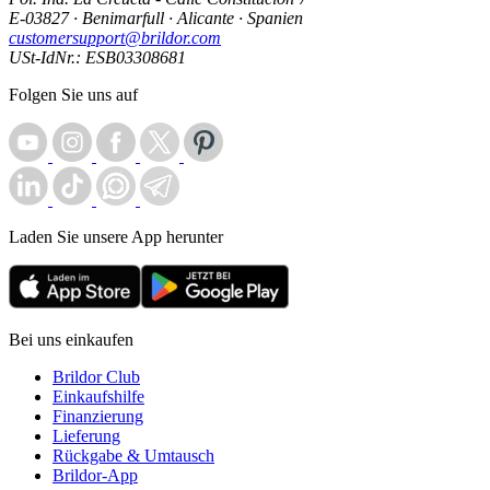
E-03827 · Benimarfull · Alicante · Spanien
customersupport@brildor.com
USt-IdNr.: ESB03308681
Folgen Sie uns auf
Laden Sie unsere App herunter
Bei uns einkaufen
Brildor Club
Einkaufshilfe
Finanzierung
Lieferung
Rückgabe & Umtausch
Brildor-App