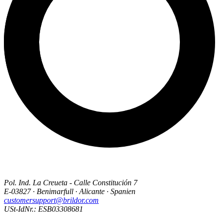
Pol. Ind. La Creueta - Calle Constitución 7
E-03827 · Benimarfull · Alicante · Spanien
customersupport@brildor.com
USt-IdNr.: ESB03308681