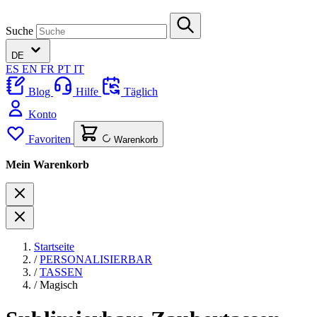
Suche
DE
ES
EN
FR
PT
IT
Blog
Hilfe
Täglich
Konto
Favoriten
Warenkorb
Mein Warenkorb
Startseite
/
PERSONALISIERBAR
/
TASSEN
/
Magisch