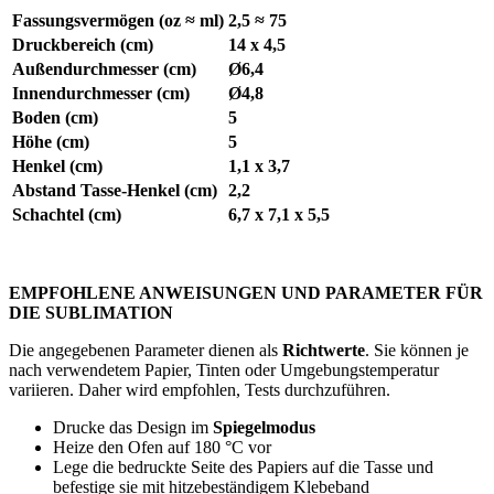
Fassungsvermögen (oz ≈ ml)
2,5 ≈ 75
Druckbereich (cm)
14 x 4,5
Außendurchmesser (cm)
Ø6,4
Innendurchmesser (cm)
Ø4,8
Boden (cm)
5
Höhe (cm)
5
Henkel (cm)
1,1 x 3,7
Abstand Tasse-Henkel (cm)
2,2
Schachtel (cm)
6,7 x 7,1 x 5,5
EMPFOHLENE ANWEISUNGEN UND PARAMETER FÜR
DIE SUBLIMATION
Die angegebenen Parameter dienen als
Richtwerte
. Sie können je
nach verwendetem Papier, Tinten oder Umgebungstemperatur
variieren. Daher wird empfohlen, Tests durchzuführen.
Drucke das Design im
Spiegelmodus
Heize den Ofen auf
180 °C
vor
Lege die bedruckte Seite des Papiers auf die Tasse und
befestige sie mit hitzebeständigem Klebeband